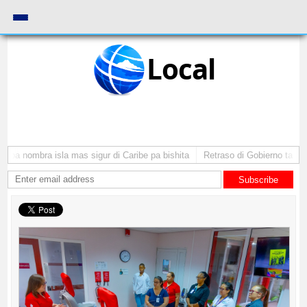
Local
uba nombra isla mas sigur di Caribe pa bishita
Retraso di Gobierno ta pone 
Subscribe