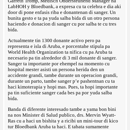
Garreth Tromp, Medisch Ondersteunend Manager na
LabHOH y Bloedbank, a expresa cu ta celebra e dia aki
door di pone enfasis riba e donantenan di sanger. Un
bunita gesto e ta pa yuda salba bida di un otro persona
haciendo e donacion di sanger cu por salba te cu tres
bida.
Actualmente tin 1300 donante activo pero pa
representa e isla di Aruba, e porcentahe stipula pa
World Health Organization ta nifica cu pa Aruba ta
necesario pa tin alrededor di 3 mil donante di sanger.
Sanger ta importante por ehempel na momento cu
hospital mester asisti un persona herida den un
accidente grandi, tambe durante un operacion grandi,
durante un parto, tambe sanger p’e pashentnan cu ta
haci kimoterapia y hopi mas. Pues, ta hopi importante
pa tin suficiente sanger cada bes pa por yuda salba
bida.
Banda di diferente interesado tambe a yama bon bini
na nos Minister di Salud publico, drs. Mervin Wyatt-
Ras cu a haci un bishita y a ricibi un mini-tour di kico
tur Bloedbank Aruba ta haci. E tabata sumamente