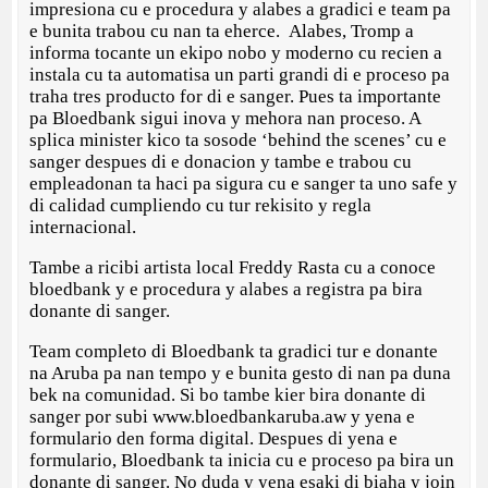
impresiona cu e procedura y alabes a gradici e team pa
e bunita trabou cu nan ta eherce. Alabes, Tromp a
informa tocante un ekipo nobo y moderno cu recien a
instala cu ta automatisa un parti grandi di e proceso pa
traha tres producto for di e sanger. Pues ta importante
pa Bloedbank sigui inova y mehora nan proceso. A
splica minister kico ta sosode ‘behind the scenes’ cu e
sanger despues di e donacion y tambe e trabou cu
empleadonan ta haci pa sigura cu e sanger ta uno safe y
di calidad cumpliendo cu tur rekisito y regla
internacional.
Tambe a ricibi artista local Freddy Rasta cu a conoce
bloedbank y e procedura y alabes a registra pa bira
donante di sanger.
Team completo di Bloedbank ta gradici tur e donante
na Aruba pa nan tempo y e bunita gesto di nan pa duna
bek na comunidad. Si bo tambe kier bira donante di
sanger por subi www.bloedbankaruba.aw y yena e
formulario den forma digital. Despues di yena e
formulario, Bloedbank ta inicia cu e proceso pa bira un
donante di sanger. No duda y yena esaki di biaha y join