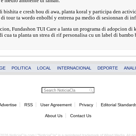
 e medio ambiente di laman.
 bishita e cresh bou di awa, planta koral y participa den activi
di tour ta wordo enbolbí y entrena pa medio di sesionnan di in
uracion, Fundashon TUI Care a lanta un programa di adopcion di
i cua ta planta un strea di rif personalisa cu un label di bambo
GE
POLITICA
LOCAL
INTERNACIONAL
DEPORTE
ANALI
Advertise
RSS
User Agreement
Privacy
Editorial Standard
About Us
Contact Us
2026 NoticiaCla.com | "NoticiaCla" is a registered trademark of Wired Media. All rig