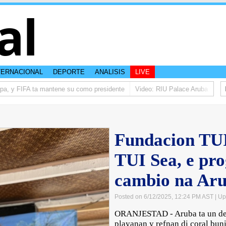
al
TERNACIONAL
DEPORTE
ANALISIS
LIVE
a, y FIFA ta mantene su como presidente
Video: RIU Palace Aruba ta eleva
Fundacion TUI
TUI Sea, e pr
cambio na Ar
Posted on 6/12/2025, 12:24 PM AST
| Up
ORANJESTAD - Aruba ta un dest
playanan y refnan di coral bunit