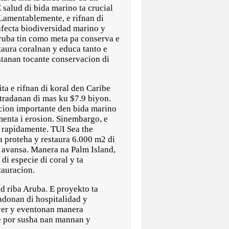
salud di bida marino ta crucial
Lamentablemente, e rifnan di
afecta biodiversidad marino y
ruba tin como meta pa conserva e
staura coralnan y educa tanto e
tanan tocante conservacion di
ta e rifnan di koral den Caribe
ntradanan di mas ku $7.9 biyon.
ccion importante den bida marino
menta i erosion. Sinembargo, e
o rapidamente. TUI Sea the
 proteha y restaura 6.000 m2 di
 avansa. Manera na Palm Island,
i especie di coral y ta
auracion.
d riba Aruba. E proyekto ta
adonan di hospitalidad y
ayer y eventonan manera
be por susha nan mannan y