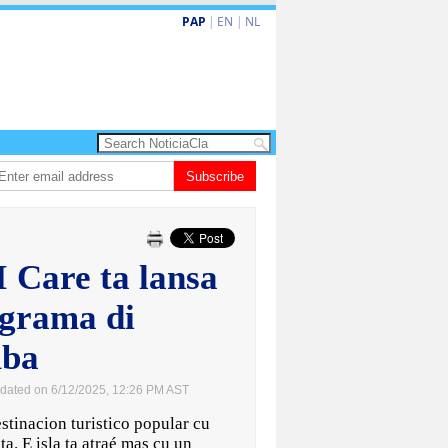
PAP
|
EN
|
NL
 turismo premium cu renobacion di US$106 miyon
Subscribe
Aruba ta perde 5-4 cont
 Care ta lansa
ograma di
uba
dated on 6/12/2025, 12:26 PM AST
inacion turistico popular cu
a. E isla ta atraé mas cu un