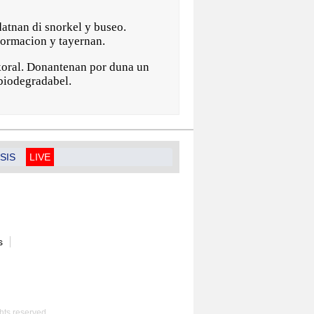
datnan di snorkel y buseo.
formacion y tayernan.
 koral. Donantenan por duna un
 biodegradabel.
SIS
LIVE
s
hts reserved.