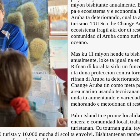
miyon bishitante anualmente. E 
pa e ecosistema y e economia. 
Aruba ta deteriorando, cual ta 
turismo. TUI Sea the Change A
ecosistema fragil aki dor di re
comunidad di Aruba como turis
oceano.
Mas ku 11 miyon hende ta bishi
anualmente, loke ta igual na e
Rifnan di koral ta sirbi un fun
i ta duna proteccion contra tor
rifnan di Aruba ta deteriorand
Change Aruba tin como meta pa
area marino usando tecnicanan
unda ta aumentando e variedad d
mehorando e metodonan di rest
Palm Island ta e prome localida
encera e comunidad local, trah
turistanan. Cu tournan guia, t
 turista y 10.000 mucha di scol ta envolvi. Bishitantenan tam