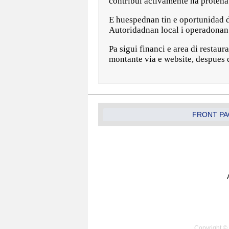
contribuí activamente na proteha
E huespednan tin e oportunidad di
Autoridadnan local i operadonan 
Pa sigui financi e area di resta
montante via e website, despues d
FRONT PA
Copyright © 