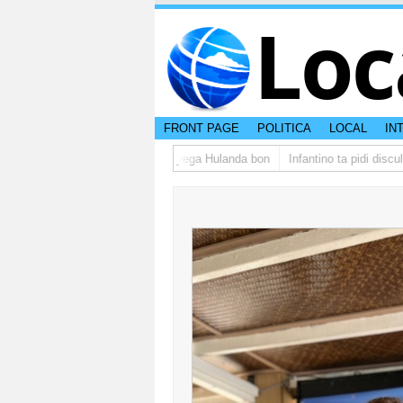
Loc
FRONT PAGE
POLITICA
LOCAL
IN
upo di studiantenan di Aruba a yega Hulanda bon
Infantino ta pidi disculp