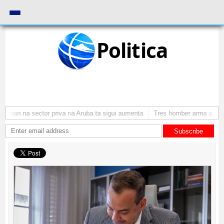
Politica
onan na sector priva na Aruba ta sigui aumenta
Tres homber arma a atrac
Subscribe