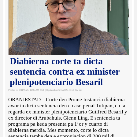
Diabierna corte ta dicta
sentencia contra ex minister
plenipotenciario Besaril
Posted on 6/11/2025, 11:05 AM AST
| Updated on 6/11/2025, 11:06 AM AST
ORANJESTAD – Corte den Prome Instancia diabierna
awor ta dicta sentencia den e caso penal Tulipan, cu ta
regarda ex minister plenipotenciario Guilfred Besaril y
ex director di Arubahuis, Glenn Ling. E sentencia ta
programa pa keda presenta pa 1’or y cuarto di
diabierna merdia. Mes momento, corte lo dicta
sentencia tambe den e expropiacion di 200 mil di