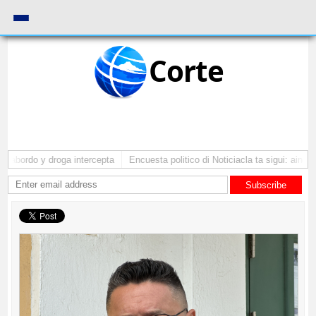
Corte
 abordo y droga intercepta
Encuesta politico di Noticiacla ta sigui: ainda 
Subscribe