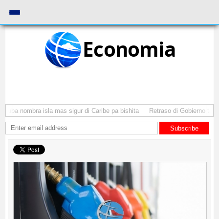
Economia
Aruba nombra isla mas sigur di Caribe pa bishita
Retraso di Gobierno ta po
Subscribe