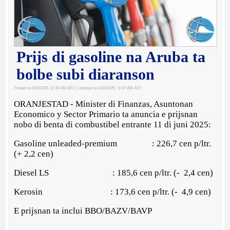
Prijs di gasoline na Aruba ta
bolbe subi diaranson
Posted on 6/10/2025, 11:46 AM AST
| Updated on 6/10/2025, 11:47 AM AST
ORANJESTAD - Minister di Finanzas, Asuntonan
Economico y Sector Primario ta anuncia e prijsnan
nobo di benta di combustibel entrante 11 di juni 2025:
Gasoline unleaded-premium : 226,7 cen p/ltr.
(+ 2,2 cen)
Diesel LS : 185,6 cen p/ltr. (- 2,4 cen)
Kerosin : 173,6 cen p/ltr. (- 4,9 cen)
E prijsnan ta inclui BBO/BAZV/BAVP