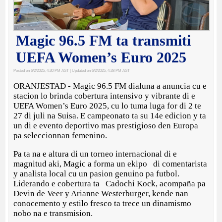
Magic 96.5 FM ta transmiti
UEFA Women’s Euro 2025
Posted on 6/2/2025, 4:30 PM AST
| Updated on 6/2/2025, 4:38 PM AST
ORANJESTAD - Magic 96.5 FM dialuna a anuncia cu e
stacion lo brinda cobertura intensivo y vibrante di e
UEFA Women’s Euro 2025, cu lo tuma luga for di 2 te
27 di juli na Suisa. E campeonato ta su 14e edicion y ta
un di e evento deportivo mas prestigioso den Europa
pa seleccionnan femenino.
Pa ta na e altura di un torneo internacional di e
magnitud aki, Magic a forma un ekipo di comentarista
y analista local cu un pasion genuino pa futbol.
Liderando e cobertura ta Cadochi Kock, acompaña pa
Devin de Veer y Arianne Westerburger, kende nan
conocemento y estilo fresco ta trece un dinamismo
nobo na e transmision.