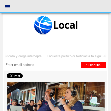
Local
a abordo y droga intercepta
Encuesta politico di Noticiacla ta sigui: ainda
Subscribe