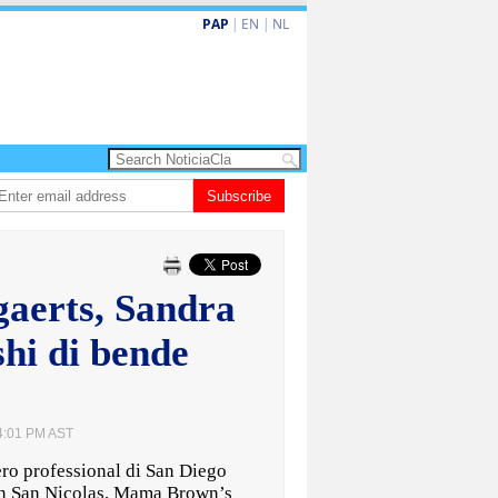
PAP
|
EN
|
NL
a enfrenta Sur Korea den duelo di pitcheo
Subscribe
Opinion: Articulo 38 no ta kita a
aerts, Sandra
hi di bende
 4:01 PM AST
o professional di San Diego
en San Nicolas, Mama Brown’s