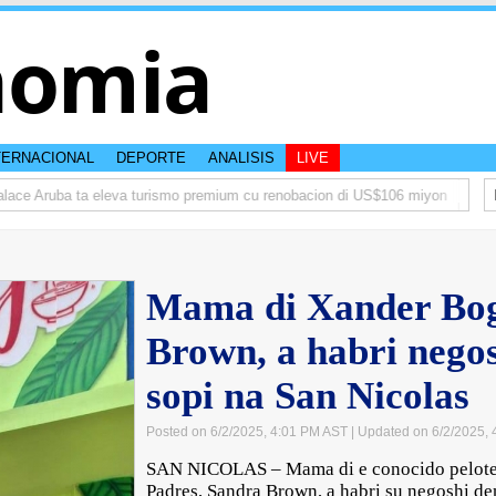
nomia
TERNACIONAL
DEPORTE
ANALISIS
LIVE
e Aruba ta eleva turismo premium cu renobacion di US$106 miyon
Aruba t
Mama di Xander Bog
Brown, a habri negos
sopi na San Nicolas
Posted on 6/2/2025, 4:01 PM AST
| Updated on 6/2/2025,
SAN NICOLAS – Mama di e conocido peloter
Padres, Sandra Brown, a habri su negoshi d