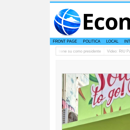
Eco
FRONT PAGE
POLITICA
LOCAL
IN
o ta pidi disculpa, y FIFA ta mantene su como presidente
Video: RIU Palac