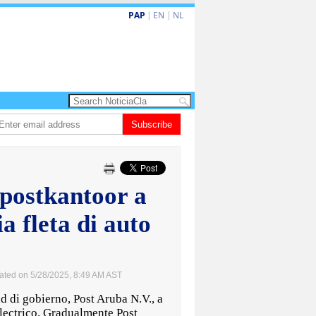
PAP
|
EN
|
NL
Dos siman mas pa decision cay den caso di e-steps
Subscribe
Gobierno ta fortal
 postkantoor a
 fleta di auto
ated on 5/28/2025, 8:49 AM AST
di gobierno, Post Aruba N.V., a
lectrico. Gradualmente Post