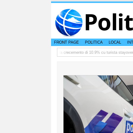
Poli
FRONT PAGE
POLITICA
LOCAL
IN
mediate
TTW:Aruba ta registra crecemento di 10.9% cu turista stayover de