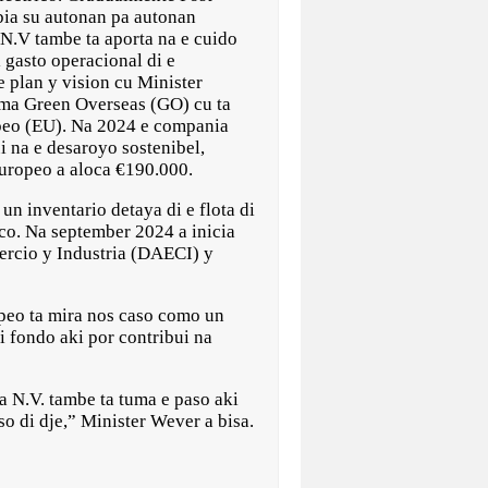
bia su autonan pa autonan
 N.V tambe ta aporta na e cuido
 gasto operacional di e
e plan y vision cu Minister
ama Green Overseas (GO) cu ta
peo (EU). Na 2024 e compania
i na e desaroyo sostenibel,
 Europeo a aloca €190.000.
 inventario detaya di e flota di
co. Na september 2024 a inicia
ercio y Industria (DAECI) y
opeo ta mira nos caso como un
i fondo aki por contribui na
 N.V. tambe ta tuma e paso aki
o di dje,” Minister Wever a bisa.