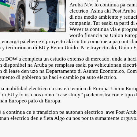
Aruba N.V. lo continua pa cam
electrico. Asina aki Post Aruba
di nos medio ambiente y reduci
compania. Tur esaki ta parti di 
Wever ta continua via e progr
wordo financia pa Union Euro
 encarga pa eherce e proyecto aki cu tin como meta pa contribu
an y teritorionan di EU y Reino Unido. Pa e trayecto aki, Union
 DOW a completa un estudio extenso di mercado, unda a haci un
n disponibel na Aruba pa remplasa esaki pa vehiculonan electri
an di lease den uzo na Departamento di Asunto Economico, Com
mento di gobierno pa haci e cambio pa auto electrico.
n pa mobilidad electrico cu sosten tecnico di Europa. Union Eur
o di EU y lo usa nos como “case study” pa demostra con e tipo d
onan Europeo pafo di Europa.
continua cu e transicion pa autonan electrico, awe Post Aruba
tnan electrico den e fleta Algo cu nos por ta sumamente orguyos