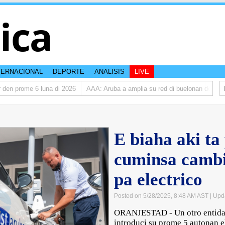
tica
TERNACIONAL
DEPORTE
ANALISIS
LIVE
n prome 6 luna di 2026
AAA: Aruba a amplia su red di buelonan den 2025
E biaha aki ta
cuminsa cambia
pa electrico
Posted on 5/28/2025, 8:48 AM AST
| Upd
ORANJESTAD - Un otro entidad 
introduci su prome 5 autonan e