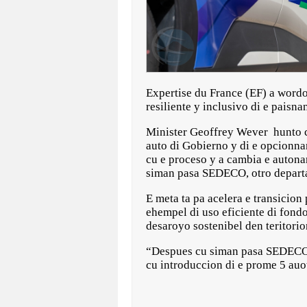
Expertise du France (EF) a wordo
resiliente y inclusivo di e paisn
Minister Geoffrey Wever hunto cu
auto di Gobierno y di e opcionna
cu e proceso y a cambia e auton
siman pasa SEDECO, otro departa
E meta ta pa acelera e transicio
ehempel di uso eficiente di fond
desaroyo sostenibel den teritori
“Despues cu siman pasa SEDECO a 
cu introduccion di e prome 5 auo