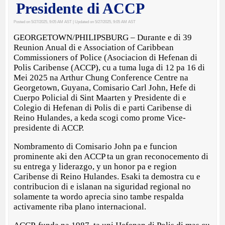
Presidente di ACCP
Posted on 5/27/2025, 9:05 AM AST
| Updated on 5/27/2025, 9:05 AM AST
GEORGETOWN/PHILIPSBURG – Durante e di 39
Reunion Anual di e Association of Caribbean
Commissioners of Police (Asociacion di Hefenan di
Polis Caribense (ACCP), cu a tuma luga di 12 pa 16 di
Mei 2025 na Arthur Chung Conference Centre na
Georgetown, Guyana, Comisario Carl John, Hefe di
Cuerpo Policial di Sint Maarten y Presidente di e
Colegio di Hefenan di Polis di e parti Caribense di
Reino Hulandes, a keda scogi como prome Vice-
presidente di ACCP.
Nombramento di Comisario John pa e funcion
prominente aki den ACCP ta un gran reconocemento di
su entrega y liderazgo, y un honor pa e region
Caribense di Reino Hulandes. Esaki ta demostra cu e
contribucion di e islanan na siguridad regional no
solamente ta wordo aprecia sino tambe respalda
activamente riba plano internacional.