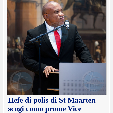
Hefe di polis di St Maarten
scogi como prome Vice