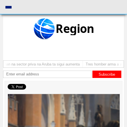
Region
nan na sector priva na Aruba ta sigui aumenta
Tres homber arma a atraca 
Subscribe