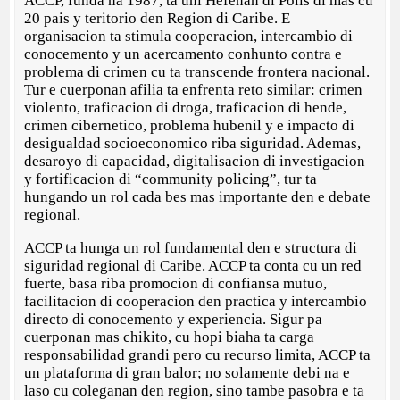
ACCP, funda na 1987, ta uni Hefenan di Polis di mas cu
20 pais y teritorio den Region di Caribe. E
organisacion ta stimula cooperacion, intercambio di
conocemento y un acercamento conhunto contra e
problema di crimen cu ta transcende frontera nacional.
Tur e cuerponan afilia ta enfrenta reto similar: crimen
violento, traficacion di droga, traficacion di hende,
crimen cibernetico, problema hubenil y e impacto di
desigualdad socioeconomico riba siguridad. Ademas,
desaroyo di capacidad, digitalisacion di investigacion
y fortificacion di “community policing”, tur ta
hungando un rol cada bes mas importante den e debate
regional.
ACCP ta hunga un rol fundamental den e structura di
siguridad regional di Caribe. ACCP ta conta cu un red
fuerte, basa riba promocion di confiansa mutuo,
facilitacion di cooperacion den practica y intercambio
directo di conocemento y experiencia. Sigur pa
cuerponan mas chikito, cu hopi biaha ta carga
responsabilidad grandi pero cu recurso limita, ACCP ta
un plataforma di gran balor; no solamente debi na e
laso cu coleganan den region, sino tambe pasobra e ta