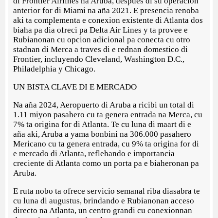
di Frontier Airlines na Aruba, despues di su operacion
anterior for di Miami na aña 2021. E presencia renoba
aki ta complementa e conexion existente di Atlanta dos
biaha pa dia ofreci pa Delta Air Lines y ta provee e
Rubianonan cu opcion adicional pa conecta cu otro
stadnan di Merca a traves di e rednan domestico di
Frontier, incluyendo Cleveland, Washington D.C.,
Philadelphia y Chicago.
UN BISTA CLAVE DI E MERCADO
Na aña 2024, Aeropuerto di Aruba a ricibi un total di
1.11 miyon pasahero cu ta genera entrada na Merca, cu
7% ta origina for di Atlanta. Te cu luna di maart di e
aña aki, Aruba a yama bonbini na 306.000 pasahero
Mericano cu ta genera entrada, cu 9% ta origina for di
e mercado di Atlanta, reflehando e importancia
creciente di Atlanta como un porta pa e biaheronan pa
Aruba.
E ruta nobo ta ofrece servicio semanal riba diasabra te
cu luna di augustus, brindando e Rubianonan acceso
directo na Atlanta, un centro grandi cu conexionnan