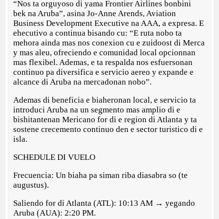
“Nos ta orguyoso di yama Frontier Airlines bonbini
bek na Aruba”, asina Jo-Anne Arends, Aviation
Business Development Executive na AAA, a expresa. E
ehecutivo a continua bisando cu: “E ruta nobo ta
mehora ainda mas nos conexion cu e zuidoost di Merca
y mas aleu, ofreciendo e comunidad local opcionnan
mas flexibel. Ademas, e ta respalda nos esfuersonan
continuo pa diversifica e servicio aereo y expande e
alcance di Aruba na mercadonan nobo”.
Ademas di beneficia e biaheronan local, e servicio ta
introduci Aruba na un segmento mas amplio di e
bishitantenan Mericano for di e region di Atlanta y ta
sostene crecemento continuo den e sector turistico di e
isla.
SCHEDULE DI VUELO
Frecuencia: Un biaha pa siman riba diasabra so (te
augustus).
Saliendo for di Atlanta (ATL): 10:13 AM → yegando
Aruba (AUA): 2:20 PM.