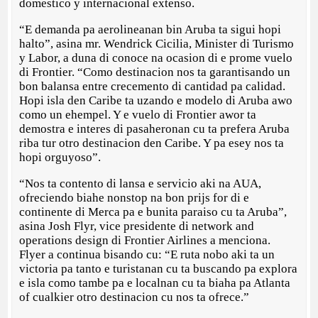
domestico y internacional extenso.
“E demanda pa aerolineanan bin Aruba ta sigui hopi
halto”, asina mr. Wendrick Cicilia, Minister di Turismo
y Labor, a duna di conoce na ocasion di e prome vuelo
di Frontier. “Como destinacion nos ta garantisando un
bon balansa entre crecemento di cantidad pa calidad.
Hopi isla den Caribe ta uzando e modelo di Aruba awo
como un ehempel. Y e vuelo di Frontier awor ta
demostra e interes di pasaheronan cu ta prefera Aruba
riba tur otro destinacion den Caribe. Y pa esey nos ta
hopi orguyoso”.
“Nos ta contento di lansa e servicio aki na AUA,
ofreciendo biahe nonstop na bon prijs for di e
continente di Merca pa e bunita paraiso cu ta Aruba”,
asina Josh Flyr, vice presidente di network and
operations design di Frontier Airlines a menciona.
Flyer a continua bisando cu: “E ruta nobo aki ta un
victoria pa tanto e turistanan cu ta buscando pa explora
e isla como tambe pa e localnan cu ta biaha pa Atlanta
of cualkier otro destinacion cu nos ta ofrece.”