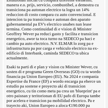
Estudionan inicial cu compara diferente elemento,
manera e.o. prijs, servicio, combustibel, a demostra cu
transiciona pa autonan electrico ta logra un 14%
reduccion di costo compara cu auto convencional. E
intencion ta pa transiciona e autonan den aparato
gubernamental pa EV's electrico unabes nan lease
termina. Como continuidad di e vision di Minister
Geoffrey Wever pa reduci gasto y facilita e transicion
energetico, awor ta toca turno na SEDECO pa haci e
cambio pa auto electrico. N.V. ELMAR lo zorg pa e
infrastructura pa por carga e vehiculo electrico na ex-
edificio di Interbank, caminda SEDECO ta ubica
actualmente.
Esaki ta parti di e plan y vision cu Minister Wever, cu
sosten di e programa Green Overseas (GO) cu ta wordo
financia pa Union Europeo (EU). Na 2024 e compania
Expertise du France (EF) a wordo encarga pa eherce un
estudio pa sostene e proyecto aki di transicion
energetico, cu tin como meta pa crea un 'blueprint' pa e
otro paisnan y teritorionan di EU pafo di Europa tambe
por acelera e transicion pa mobilidad electrico. Pa e
trayecto aki, Union Europeo a aloca €190.000 pa