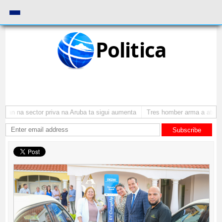
Politica
an na sector priva na Aruba ta sigui aumenta
Tres homber arma a atraca 
Subscribe