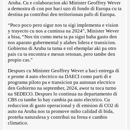
Aruba. Cu e colaboracion aki Minister Geoffrey Wever
a demostra di con por haci uzo di fondo di Europa cu ta
destina pa contribui den teritorionan pafo di Europa.
“Poco poco pero sigur nos ta sigi implementa e vision
y trayecto cu nos a cuminsa na 2024”, Minister Wever
a bisa, “Nos tin como meta ta pa sigui baha gasto den
nos aparato gubermental y alabes lidera e transicion.
Gobierno di Aruba ta tuma e rol ehemplar aki pa otro
pais cu ta encontra e mesun retonan, pero tambe den
propio cas.”
Despues cu Minister Geoffrey Wever a haci entrega di
e prome 4 auto electrico na DAECI como parti di e
programa piloto pa e transicion pa autonan electrico
den Gobierno na september, 2024, awor ta toca turno
na SEDECO. Despues lo continua na departamento di
CBS cu tambe lo bay cambia pa auto electrico. Cu
reduccion di gasto operacional y di emision di CO2 di
auto na Aruba nos ta promove miho calidad di bida,
proteha naturalesa y contribui na frena e cambio
climatico.