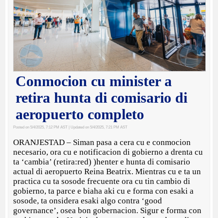
Conmocion cu minister a
retira hunta di comisario di
aeropuerto completo
Posted on 5/4/2025, 7:12 PM AST
| Updated on 5/4/2025, 7:21 PM AST
ORANJESTAD – Siman pasa a cera cu e conmocion
necesario, ora cu e notificacion di gobierno a drenta cu
ta ‘cambia’ (retira:red) )henter e hunta di comisario
actual di aeropuerto Reina Beatrix. Mientras cu e ta un
practica cu ta sosode frecuente ora cu tin cambio di
gobierno, ta parce e biaha aki cu e forma con esaki a
sosode, ta onsidera esaki algo contra ‘good
governance’, osea bon gobernacion. Sigur e forma con