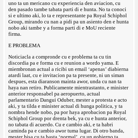
uno ta un mericano cu experiencia den aviacion, cu
den pasado tambe tabata parti di e hunta. No ta conoci
si e ultimo aki, lo ta e representante pa Royal Schiphol
Group, mirando cu nan a pidi pa un asiento den e hunta
nobo aki tambe y a forma parti di e MoU reciente
firma.
E PROBLEMA
Noticiacla a compronde cu e problema ta cu tin
discordia pa e forma cu e reunion a wordo yama. E
miembronan actual a ricibi un email ‘apenas’ diabierna
atardi laat, cu e invitacion pa ta presente, ni un siman
despues, esta diaranson mainta awor, unda cu nan ta
haya nan retiro. Publicamente mientrastanto, e minister
anterior responsabel pa aeropuerto, actual
parlamentario Dangui Oduber, mester a protesta e acto
aki, y ta tilda e minister actual di hunga politica, y ta
nombra hende nobo, pa por haya aprobacion pa Royal
Schiphol Group por drenta bek, ya cu e hunta anterior,
no tabata di acuerdo. Cu e cambio aki, e ta habri
caminda pa e cambio awor tuma lugar. Di otro banda,
mester bisa cu ta basta ‘normal’, cu un gobierno ta