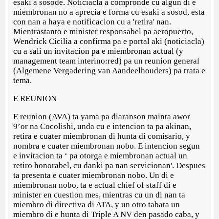
esaki a sosode. Noticiacla a compronde cu algun di e
miembronan no a aprecia e forma cu esaki a sosod, esta
con nan a haya e notificacion cu a 'retira' nan.
Mientrastanto e minister responsabel pa aeropuerto,
Wendrick Cicilia a confirma pa e portal aki (noticiacla)
cu a sali un invitacion pa e miembronan actual (y
management team interino:red) pa un reunion general
(Algemene Vergadering van Aandeelhouders) pa trata e
tema.
E REUNION
E reunion (AVA) ta yama pa diaranson mainta awor
9’or na Cocolishi, unda cu e intencion ta pa akinan,
retira e cuater miembronan di hunta di comisario, y
nombra e cuater miembronan nobo. E intencion segun
e invitacion ta ‘ pa otorga e miembronan actual un
retiro honorabel, cu danki pa nan servicionan'. Despues
ta presenta e cuater miembronan nobo. Un di e
miembronan nobo, ta e actual chief of staff di e
minister en cuestion mes, mientras cu un di nan ta
miembro di directiva di ATA, y un otro tabata un
miembro di e hunta di Triple A NV den pasado caba, y