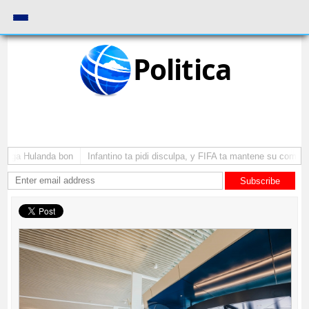
Politica
yega Hulanda bon
Infantino ta pidi disculpa, y FIFA ta mantene su como pre
Subscribe