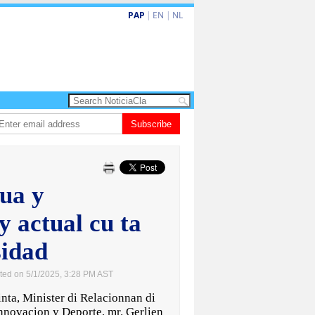
PAP
|
EN
|
NL
a enfrenta Sur Korea den duelo di pitcheo
Subscribe
Opinion: Articulo 38 no ta kita a
ua y
y actual cu ta
sidad
ted on 5/1/2025, 3:28 PM AST
a, Minister di Relacionnan di
nnovacion y Deporte, mr. Gerlien