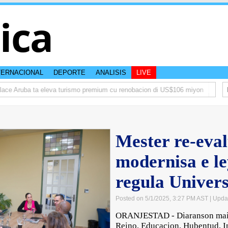
tica
TERNACIONAL
DEPORTE
ANALISIS
LIVE
e Aruba ta eleva turismo premium cu renobacion di US$106 miyon
Aruba t
Mester re-eval
modernisa e le
regula Univer
Posted on 5/1/2025, 3:27 PM AST
| Upda
ORANJESTAD - Diaranson maint
Reino, Educacion, Hubentud, I