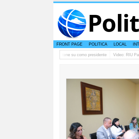
Poli
FRONT PAGE
POLITICA
LOCAL
IN
o ta pidi disculpa, y FIFA ta mantene su como presidente
Video: RIU Palac