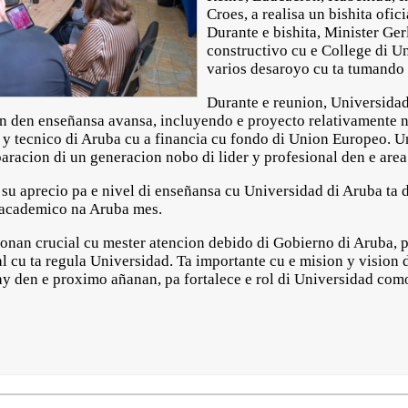
Croes, a realisa un bishita ofic
Durante e bishita, Minister Ger
constructivo cu e College di Un
varios desaroyo cu ta tumando 
Durante e reunion, Universidad
on den enseñansa avansa, incluyendo e proyecto relativamente 
tal y tecnico di Aruba cu a financia cu fondo di Union Europeo. U
aracion di un generacion nobo di lider y profesional den e are
su aprecio pa e nivel di enseñansa cu Universidad di Aruba ta d
o academico na Aruba mes.
conan crucial cu mester atencion debido di Gobierno di Aruba, 
l cu ta regula Universidad. Ta importante cu e mision y vision 
bay den e proximo añanan, pa fortalece e rol di Universidad com