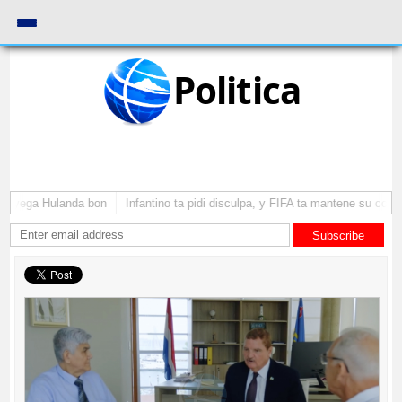
Politica
 a yega Hulanda bon
Infantino ta pidi disculpa, y FIFA ta mantene su como 
Subscribe