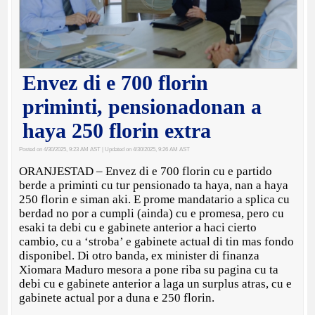
Envez di e 700 florin
priminti, pensionadonan a
haya 250 florin extra
Posted on 4/30/2025, 9:23 AM AST
| Updated on 4/30/2025, 9:26 AM AST
ORANJESTAD – Envez di e 700 florin cu e partido
berde a priminti cu tur pensionado ta haya, nan a haya
250 florin e siman aki. E prome mandatario a splica cu
berdad no por a cumpli (ainda) cu e promesa, pero cu
esaki ta debi cu e gabinete anterior a haci cierto
cambio, cu a ‘stroba’ e gabinete actual di tin mas fondo
disponibel. Di otro banda, ex minister di finanza
Xiomara Maduro mesora a pone riba su pagina cu ta
debi cu e gabinete anterior a laga un surplus atras, cu e
gabinete actual por a duna e 250 florin.