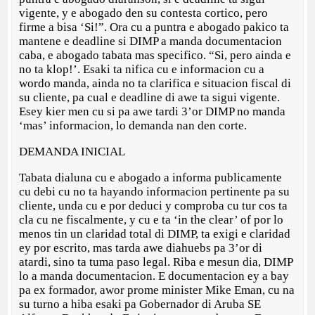
vigente, y e abogado den su contesta cortico, pero
firme a bisa ‘Si!”. Ora cu a puntra e abogado pakico ta
mantene e deadline si DIMP a manda documentacion
caba, e abogado tabata mas specifico. “Si, pero ainda e
no ta klop!’. Esaki ta nifica cu e informacion cu a
wordo manda, ainda no ta clarifica e situacion fiscal di
su cliente, pa cual e deadline di awe ta sigui vigente.
Esey kier men cu si pa awe tardi 3’or DIMP no manda
‘mas’ informacion, lo demanda nan den corte.
DEMANDA INICIAL
Tabata dialuna cu e abogado a informa publicamente
cu debi cu no ta hayando informacion pertinente pa su
cliente, unda cu e por deduci y comproba cu tur cos ta
cla cu ne fiscalmente, y cu e ta ‘in the clear’ of por lo
menos tin un claridad total di DIMP, ta exigi e claridad
ey por escrito, mas tarda awe diahuebs pa 3’or di
atardi, sino ta tuma paso legal. Riba e mesun dia, DIMP
lo a manda documentacion. E documentacion ey a bay
pa ex formador, awor prome minister Mike Eman, cu na
su turno a hiba esaki pa Gobernador di Aruba SE