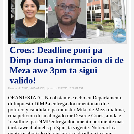
Croes: Deadline poni pa
Dimp duna informacion di de
Meza awe 3pm ta sigui
valido!
Posted on 4/17/2025, 10:07 AM AST
| Updated on 4/17/2025, 10:28 AM AST
ORANJESTAD – No obstante e echo cu Departamento
di Impuesto DIMP a entrega documentonan di e
politico y candidato pa minister Mike de Meza dialuna,
riba peticion di su abogado mr Desiree Croes, ainda e
‘deadline’ pa DIMP entrega documento pertinente mas
tarda awe diahuebs pa 3pm, ta vigente. Noticiacla a
puntra e abogado diaranson, si e deadline ta sigui