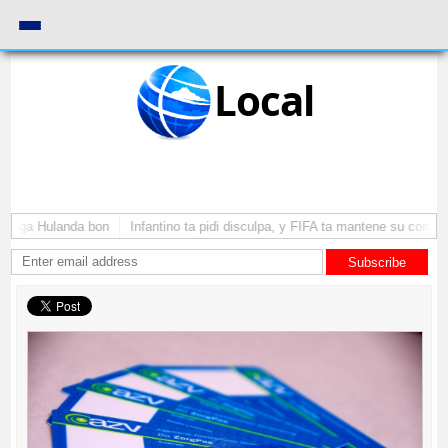
Local
 yega Hulanda bon
Infantino ta pidi disculpa, y FIFA ta mantene su como pr
Subscribe