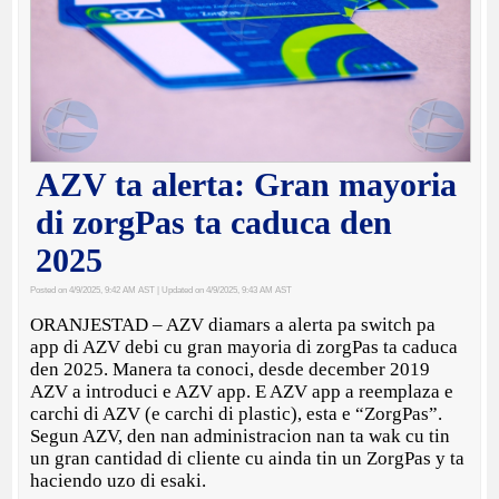
AZV ta alerta: Gran mayoria
di zorgPas ta caduca den
2025
Posted on 4/9/2025, 9:42 AM AST
| Updated on 4/9/2025, 9:43 AM AST
ORANJESTAD – AZV diamars a alerta pa switch pa
app di AZV debi cu gran mayoria di zorgPas ta caduca
den 2025. Manera ta conoci, desde december 2019
AZV a introduci e AZV app. E AZV app a reemplaza e
carchi di AZV (e carchi di plastic), esta e “ZorgPas”.
Segun AZV, den nan administracion nan ta wak cu tin
un gran cantidad di cliente cu ainda tin un ZorgPas y ta
haciendo uzo di esaki.