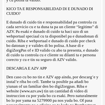
y cu polisa ta valido.
KICO TA E RESPONSABILIDAD DI E DUNADO DI
CUIDO?
E dunado di cuido tin e responsabilidad pa controla cu
cada servicio cu e ta duna ta pa un cliente “legitimo” di
AZV. Pa esaki e dunado di cuido ta haci uzo di un
webportaal speciaal cu ta disponibel pa e dunadonan di
cuido. Riba e webportaal e dunado di cuido por check
bo datonan y e valides di bo polisa. A base di e
digiZorgPas of e ID valido cu abo ta presenta, e dunado
di cuido ta controla cu e cliente su dilanti ta e persona
corecto y cu e tin su seguro di AZV valido.
DESCARGA E AZV APP
Den caso cu bo no tin e AZV app ainda, por descarg’e y
instal’e riba bo cell. Tambe ta posible pa añadi bo
yiunan of un familiar den bo digiZorgpas. Riba e
website (www.azv.aw) tin un cantidad di video di
instruccion cu por yuda bo cu esaki. Pero naturalmente
bo lo por yama na 5279900 pa nos yuda bo. Of pasa