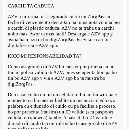
CARCHI TA CADUCA
AZV a informa tur asegurado cu tin un ZorgPas cu
fecha di vencemento den 2025 pa tuma nota cu una bes
e carchi di plastic caduca, AZV no ta traha un carchi
nobo mas. Awor ta mas facil! Descarga e AZV app y
asina haci uzo di bo digiZorgPas. Esey ta e carchi
digitalisa via e AZV app.
KICO MI RESPONSABILIDAD TA?
Como asegurado di AZV bo mester por prueba cu bo
tin un polisa valido di AZV; pues semper ta bon pa bo
tin bo AZV app y via e AZV app bo ta mustra bo
digiZorgPas.
Den caso cu bo no tin un celular of bo no tin wifi na e
momento cu bo mester bishita un instancia medico, a
palabra cu e dunado di cuido cu pa facilita e proceso,
bo por presenta (mustra) un ID valido (sea paspoort,
cedula of rijbewijs) tambe. A base di bo ID valido e
dunado di cuido ta controla si bo ta asegurado di AZV