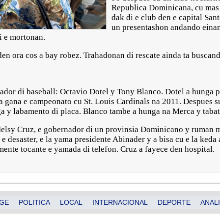
Republica Dominicana, cu mas 
dak di e club den e capital Sa
un presentashon andando einan 
i e mortonan.
den ora cos a bay robez. Trahadonan di rescate ainda ta busca
ador di baseball: Octavio Dotel y Tony Blanco. Dotel a hunga 
 a gana e campeonato cu St. Louis Cardinals na 2011. Despues s
oga y labamento di placa. Blanco tambe a hunga na Merca y tabat
a Nelsy Cruz, e gobernador di un provinsia Dominicano y ruman
 desaster, e la yama presidente Abinader y a bisa cu e la keda 
ente tocante e yamada di telefon. Cruz a fayece den hospital.
GE
POLITICA
LOCAL
INTERNACIONAL
DEPORTE
ANALI