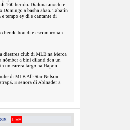
di 160 herido. Dialuna anochi e
nto Domingo a basha abao. Tabatin
e tempo ey di e cantante di
ndo hende bou di e escombronan.
pa diestres club di MLB na Merca
u nòmber a bini dilanti den un
in un carera largo na Hapon.
 muhe di MLB All-Star Nelson
atrapá. E señora di Abinader a
SIS
LIVE