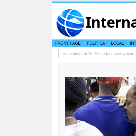
Intern
FRONT PAGE
POLITICA
LOCAL
IN
ediate
TTW:Aruba ta registra crecemento di 10.9% cu turista stayover den