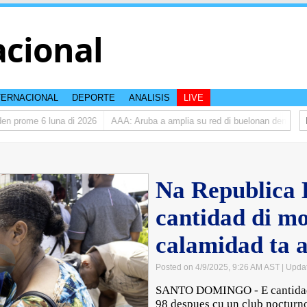
acional
TERNACIONAL
DEPORTE
ANALISIS
LIVE
 prome 6 luna di 2026
AAA: Aruba a amplia su red di buelonan den 2025
Na Republica
cantidad di m
calamidad ta 
Posted on 4/9/2025, 9:26 AM AST
| Upda
SANTO DOMINGO - E cantidad d
98 despues cu un club nocturno