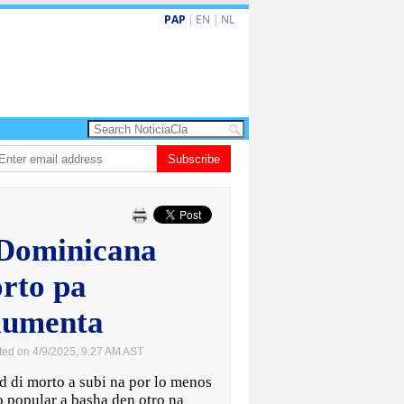
PAP
|
EN
|
NL
Dos siman mas pa decision cay den caso di e-steps
Subscribe
Gobierno ta fortale
 Dominicana
orto pa
aumenta
ted on 4/9/2025, 9:27 AM AST
i morto a subi na por lo menos
 popular a basha den otro na