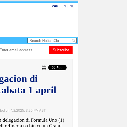
PAP
|
EN
|
NL
ta enfrenta Sur Korea den duelo di pitcheo
Subscribe
Opinion: Articulo 38 no ta kita 
egacion di
abata 1 april
ted on 4/2/2025, 3:20 PM AST
 delegacion di Formula Uno (1)
di refineria pa bin cu un Grand