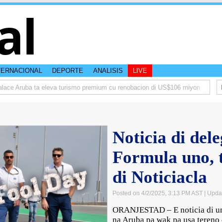
al
TERNACIONAL
DEPORTE
ANALISIS
LIVE
ce Aruba ta eleva turismo premium cu renobacion di US$106 miyon
Aruba 
Noticia di del
Formula uno, t
di Noticiacla
Posted on 4/2/2025, 3:13 PM AST
| Upda
ORANJESTAD – E noticia di un
na Aruba pa wak pa usa tereno 