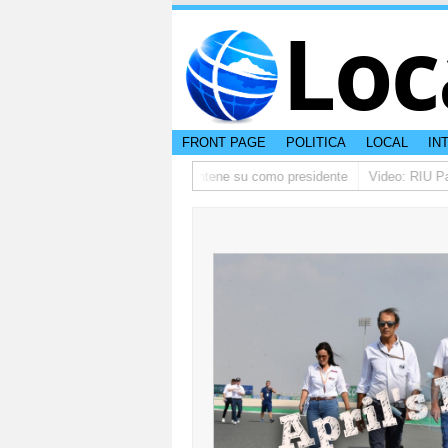
Loc
FRONT PAGE
POLITICA
LOCAL
IN
no ta pidi disculpa, y FIFA ta mantene su como presidente
Video: RIU Pala