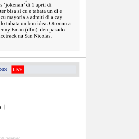
s ‘jokenan’ di 1 april di
r bisa si cu e tabata un di e
 cu mayoria a admiti di a cay
 lo tabata un bon idea. Otronan a
 Henny Eman (dfm) den pasado
acetrack na San Nicolas.
SIS
LIVE
s
hts reserved.