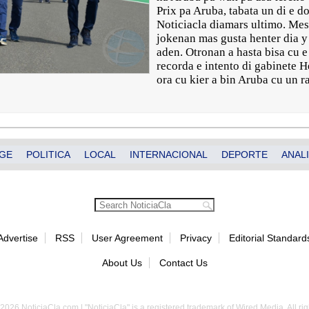
Prix pa Aruba, tabata un di e do
Noticiacla diamars ultimo. Meste
jokenan mas gusta henter dia y
aden. Otronan a hasta bisa cu e
recorda e intento di gabinete
ora cu kier a bin Aruba cu un r
GE
POLITICA
LOCAL
INTERNACIONAL
DEPORTE
ANALI
Advertise
RSS
User Agreement
Privacy
Editorial Standard
About Us
Contact Us
2026 NoticiaCla.com | "NoticiaCla" is a registered trademark of Wired Media. All rig