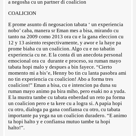
a negosha cu un partner di coalicion
COALICION
E prome asunto di negosacion tabata ‘ un experiencia
nobo’ caba, manera sr Eman mes a bisa, mirando cu
tanto na 2009 como 2013 ora cu e la gana eleccion cu
12 y 13 asiento respectivamente, y awor e la haye pa
prome biaha cu un coalicion. Algo cu e no tabatin
experiencia cu ne. E la conta di un anecdota personal
emocional ora cu durante e proceso, su ruman mayo
tabata hopi malo y despues a bin fayece. “Cierto
momento mi a bis’e, Henny bo tin cu lanta pasobra ami
no tin experiencia cu coalicion! Abo a forma tres
coalicion!” Eman a bisa, cu e intencion pa duna su
ruman mayo animo pa bira miho, pero esaki no a yuda.
E la mustra tambe cu tabata enberdad un reto pa forma
un coalicion pero e ta kere cu a logra si. A papia hopi
cu otro, dialoga pa gana confiansa cu otro, cu tabata
importante pa yega na un coalicion duradero. “E animo
ta hopi halto y e confiansa mutuo tambe ta hopi
halto!”.