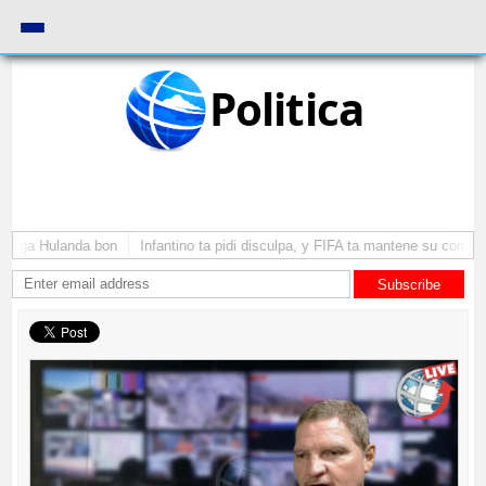
Politica
yega Hulanda bon
Infantino ta pidi disculpa, y FIFA ta mantene su como pr
Subscribe