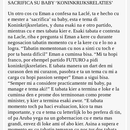
SACRIFICA SU BABY ‘KONINKRIJKSRELATIES’
Un otro cos cu Eman a confesa na Laclé, ta e hecho cu
e mester a ‘sacrifica’ su baby, esta e tema di
Koninkrijksrelaties, y duna esaki na e otro partido,
mientras cu e mes tabata kier e. Esaki tabata e contesta
na Lacle, riba e pregunta si Eman a kere cu durante
negosacion tabatin momento cu e la kere cu e lo no a
logra. “Tabatin momentonan cu nos a sinti cu toch e
por ta basta dificil” Eman a cuminsa bisa. “Mi ta hopi
franco, por ehempel partido FUTURO a pidi
koninkrijksrelaties. E tabata manera un dart den mi
curason den mi curazon, pasobra e ta un tema cu mi a
carga cu hopi passion semper” Eman a sigui bisa.
“Semper mi a considere practicamente mi baby, pa
manage e tema aki!” E tabata kier a termina e loke e la
cuminsa den e prome dos terminonan como prome
minister, y kier a termina esaki awor. “E tabata
momento toch pa haci evaluacion, kico ta mas
importante, y cu e tema cu letterlijk lo bo prefera di tin,
of pa Aruba yega na un gobernacion cu e meta mas
grandi, envez di loke ami of abo kier. Asina a supera e
momento ey cu tabatin temanan cu nos tur dos tabata