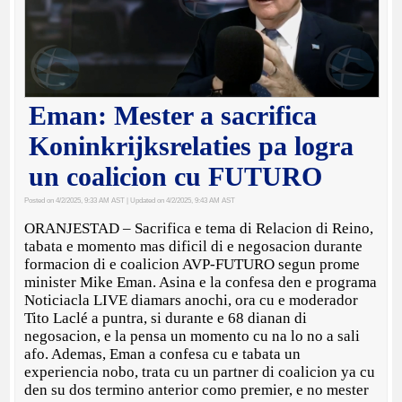
Eman: Mester a sacrifica
Koninkrijksrelaties pa logra
un coalicion cu FUTURO
Posted on 4/2/2025, 9:33 AM AST
| Updated on 4/2/2025, 9:43 AM AST
ORANJESTAD – Sacrifica e tema di Relacion di Reino,
tabata e momento mas dificil di e negosacion durante
formacion di e coalicion AVP-FUTURO segun prome
minister Mike Eman. Asina e la confesa den e programa
Noticiacla LIVE diamars anochi, ora cu e moderador
Tito Laclé a puntra, si durante e 68 dianan di
negosacion, e la pensa un momento cu na lo no a sali
afo. Ademas, Eman a confesa cu e tabata un
experiencia nobo, trata cu un partner di coalicion ya cu
den su dos termino anterior como premier, e no mester