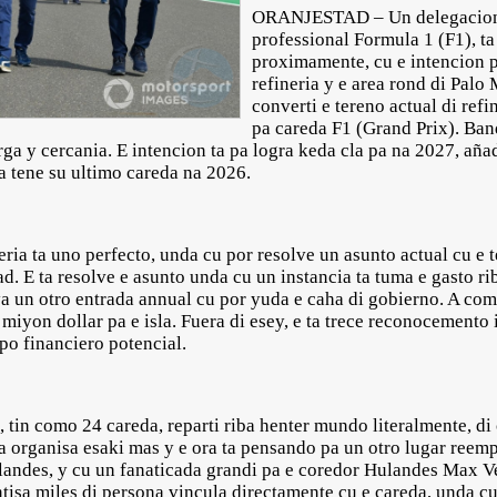
ORANJESTAD – Un delegacion d
professional Formula 1 (F1), t
proximamente, cu e intencion pa
refineria y e area rond di Palo
converti e tereno actual di refi
pa careda F1 (Grand Prix). Band
a y cercania. E intencion ta pa logra keda cla pa na 2027, aña
 tene su ultimo careda na 2026.
ria ta uno perfecto, unda cu por resolve un asunto actual cu e 
d. E ta resolve e asunto unda cu un instancia ta tuma e gasto ri
ya un otro entrada annual cu por yuda e caha di gobierno. A c
miyon dollar pa e isla. Fuera di esey, e ta trece reconocemento
upo financiero potencial.
 tin como 24 careda, reparti riba henter mundo literalmente, di
a organisa esaki mas y e ora ta pensando pa un otro lugar reemp
ulandes, y cu un fanaticada grandi pa e coredor Hulandes Max Ve
tisa miles di persona vincula directamente cu e careda, unda cu