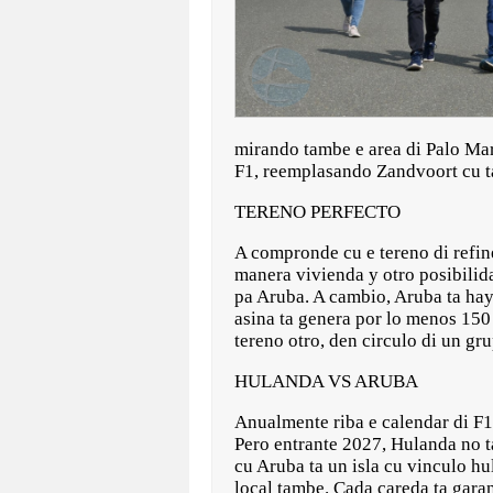
mirando tambe e area di Palo Marg
F1, reemplasando Zandvoort cu ta
TERENO PERFECTO
A compronde cu e tereno di refine
manera vivienda y otro posibilida
pa Aruba. A cambio, Aruba ta ha
asina ta genera por lo menos 150 
tereno otro, den circulo di un gr
HULANDA VS ARUBA
Anualmente riba e calendar di F1,
Pero entrante 2027, Hulanda no t
cu Aruba ta un isla cu vinculo h
local tambe. Cada careda ta garan