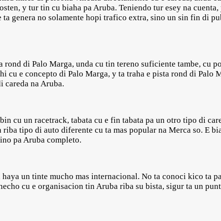
sten, y tur tin cu biaha pa Aruba. Teniendo tur esey na cuenta, 
e ta genera no solamente hopi trafico extra, sino un sin fin di 
rea rond di Palo Marga, unda cu tin tereno suficiente tambe, cu po
ishi cu e concepto di Palo Marga, y ta traha e pista rond di Palo
di careda na Aruba.
 bin cu un racetrack, tabata cu e fin tabata pa un otro tipo di c
riba tipo di auto diferente cu ta mas popular na Merca so. E biah
 sino pa Aruba completo.
 haya un tinte mucho mas internacional. No ta conoci kico ta pa
o hecho cu e organisacion tin Aruba riba su bista, sigur ta un pu