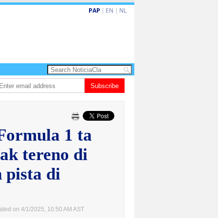
PAP
|
EN
|
NL
ta barionan pa atende kehonan di ciudadano
Subscribe
Gobierno ta amplia ayudo fi
Formula 1 ta
ak tereno di
 pista di
ated on 4/1/2025, 10:50 AM AST