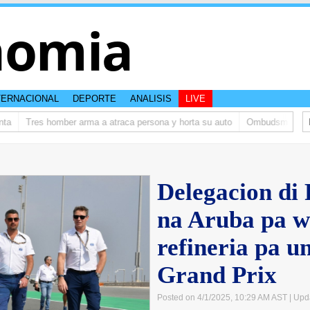
nomia
TERNACIONAL
DEPORTE
ANALISIS
LIVE
Tres homber arma a atraca persona y horta su auto
Ombudsman ta bishi
Delegacion di 
na Aruba pa w
refineria pa un
Grand Prix
Posted on 4/1/2025, 10:29 AM AST
| Upd