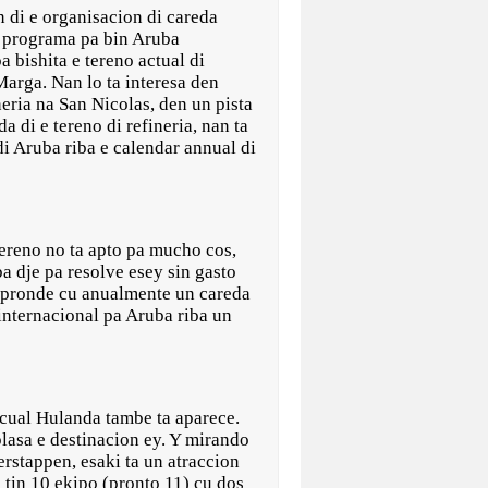
i e organisacion di careda
a programa pa bin Aruba
 bishita e tereno actual di
 Marga. Nan lo ta interesa den
neria na San Nicolas, den un pista
a di e tereno di refineria, nan ta
di Aruba riba e calendar annual di
tereno no ta apto pa mucho cos,
ba dje pa resolve esey sin gasto
ompronde cu anualmente un careda
 internacional pa Aruba riba un
 cual Hulanda tambe ta aparece.
lasa e destinacion ey. Y mirando
rstappen, esaki ta un atraccion
 tin 10 ekipo (pronto 11) cu dos