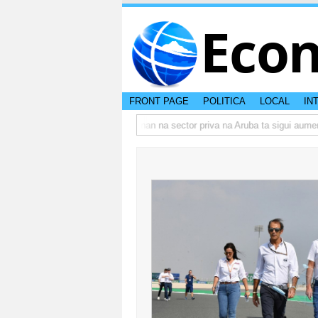
Eco
FRONT PAGE
POLITICA
LOCAL
IN
 actual di Aruba?
Prestamonan na sector priva na Aruba ta sigui aumenta