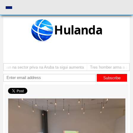
Hulanda
nan na sector priva na Aruba ta sigui aumenta
Tres homber arma a atraca 
Subscribe