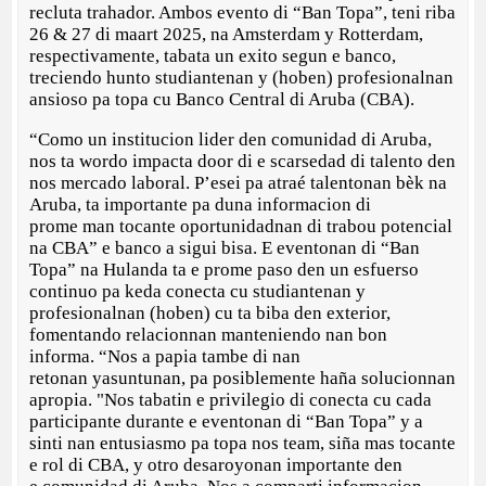
recluta trahador. Ambos evento di “Ban Topa”, teni riba
26 & 27 di maart 2025, na Amsterdam y Rotterdam,
respectivamente, tabata un exito segun e banco,
treciendo hunto studiantenan y (hoben) profesionalnan
ansioso pa topa cu Banco Central di Aruba (CBA).
“Como un institucion lider den comunidad di Aruba,
nos ta wordo impacta door di e scarsedad di talento den
nos mercado laboral. P’esei pa atraé talentonan bèk na
Aruba, ta importante pa duna informacion di
prome man tocante oportunidadnan di trabou potencial
na CBA” e banco a sigui bisa. E eventonan di “Ban
Topa” na Hulanda ta e prome paso den un esfuerso
continuo pa keda conecta cu studiantenan y
profesionalnan (hoben) cu ta biba den exterior,
fomentando relacionnan manteniendo nan bon
informa. “Nos a papia tambe di nan
retonan yasuntunan, pa posiblemente haña solucionnan
apropia. "Nos tabatin e privilegio di conecta cu cada
participante durante e eventonan di “Ban Topa” y a
sinti nan entusiasmo pa topa nos team, siña mas tocante
e rol di CBA, y otro desaroyonan importante den