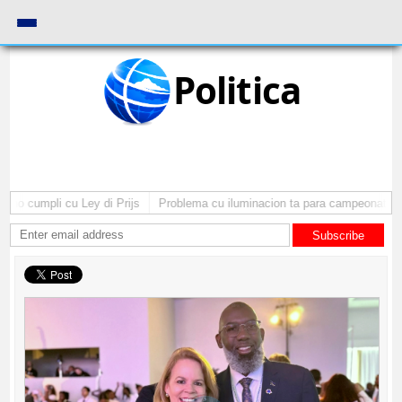
Politica
no cumpli cu Ley di Prijs
Problema cu iluminacion ta para campeonato di 
Subscribe