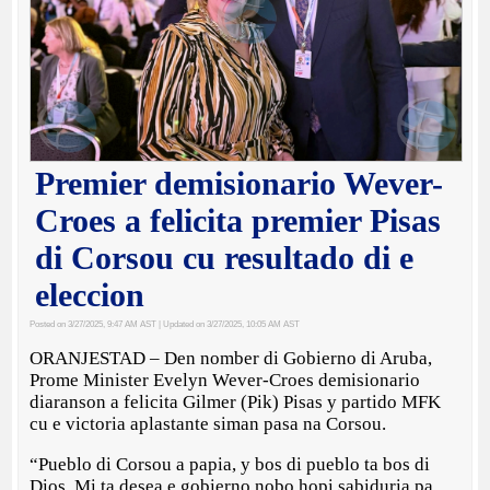
Premier demisionario Wever-
Croes a felicita premier Pisas
di Corsou cu resultado di e
eleccion
Posted on 3/27/2025, 9:47 AM AST
| Updated on 3/27/2025, 10:05 AM AST
ORANJESTAD – Den nomber di Gobierno di Aruba,
Prome Minister Evelyn Wever-Croes demisionario
diaranson a felicita Gilmer (Pik) Pisas y partido MFK
cu e victoria aplastante siman pasa na Corsou.
“Pueblo di Corsou a papia, y bos di pueblo ta bos di
Dios. Mi ta desea e gobierno nobo hopi sabiduria pa