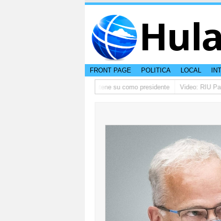
Hul
FRONT PAGE
POLITICA
LOCAL
IN
o ta pidi disculpa, y FIFA ta mantene su como presidente
Video: RIU Palac