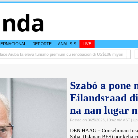
anda
TERNACIONAL
DEPORTE
ANALISIS
LIVE
e Aruba ta eleva turismo premium cu renobacion di US$106 miyon
Aruba t
Szabó a pone 
Eilandsraad d
na nan lugar 
Posted on 3/25/2025, 10:42 AM AST
| Up
DEN HAAG – Consehonan Insular
Saba. (Islanan BES) por keha cu