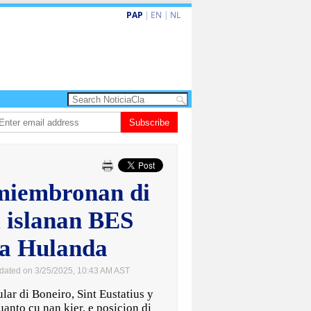
PAP
|
EN
|
NL
a enfrenta Sur Korea den duelo di pitcheo
Subscribe
Opinion: Articulo 38 no ta kita a
miembronan di
i islanan BES
na Hulanda
dated on 3/25/2025, 10:43 AM AST
 di Boneiro, Sint Eustatius y
anto cu nan kier, e posicion di