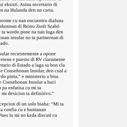
 eksistí. Asina secretario di
on na Hulanda den un carta.
 prome cu nan encuentro dialuna
ashonnan di Reino Zsolt Szabó
e ta wordo pone na nan luga den
nan insular no ta partnernan di
tado.
sular recientemente a opone
 retene e puesto di RV claramente
tario di Estado a laga sa bon cla
di e Consehonan Insular, den cual a
do pinta,” e ministerio a bisa
 e Consehonan Insular a haci
o pa enfatisa cu mi ta
mi desicion ta definitivo.”
cepcion di un solo biaha: “Mi ta
ta confia cu e huntanan
Pues lo mi no keda discutí cu