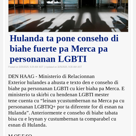
Hulanda ta pone conseho di
biahe fuerte pa Merca pa
personanan LGBTI
Posted on 3/25/2025, 9:29 AM AST
| Updated on 3/25/2025, 9:30 AM AST
DEN HAAG - Ministerio di Relacionnan
Exterior hulandes a ahusta e texto den e conseho di
biahe pa personanan LGBTI cu kier biaha pa Merca. E
ministerio ta skirbi cu hendenan LGBTI mester
tene cuenta cu “leinan ycustumbernan na Merca pa cu
personanan LGBTIQ+ por ta diferente for di esnan na
Hulanda”. Anteriormente e conseho di biahe tabata
bisa cu e leynan y custumbernan ta comparabel cu
esnan di Hulanda.