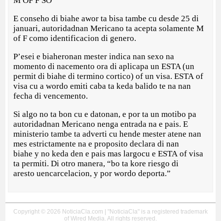
M OF F SO
E conseho di biahe awor ta bisa tambe cu desde 25 di
januari, autoridadnan Mericano ta acepta solamente M
of F como identificacion di genero.
P’esei e biaheronan mester indica nan sexo na
momento di nacemento ora di aplicapa un ESTA (un
permit di biahe di termino cortico) of un visa. ESTA of
visa cu a wordo emiti caba ta keda balido te na nan
fecha di vencemento.
Si algo no ta bon cu e datonan, e por ta un motibo pa
autoridadnan Mericano nenga entrada na e pais. E
ministerio tambe ta adverti cu hende mester atene nan
mes estrictamente na e proposito declara di nan
biahe y no keda den e pais mas largocu e ESTA of visa
ta permiti. Di otro manera, “bo ta kore riesgo di
aresto uencarcelacion, y por wordo deporta.”
Copyright © 2026 NoticiaCla.com | "NoticiaCla" is a registered trademark
of Wired Media. All rights reserved.