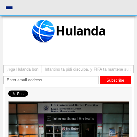
Hulanda
a a yega Hulanda bon
Infantino ta pidi disculpa, y FIFA ta mantene su como
Subscribe