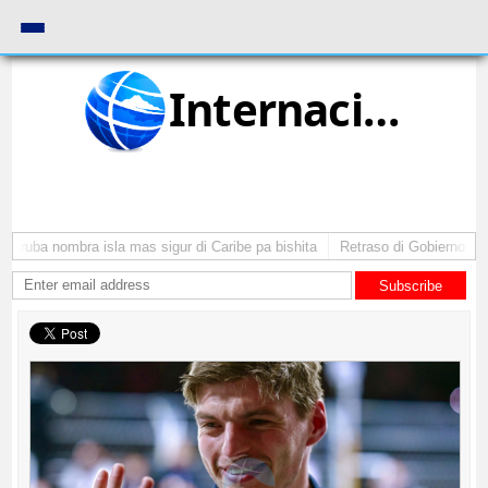
Internacional
 Aruba nombra isla mas sigur di Caribe pa bishita
Retraso di Gobierno ta p
Subscribe