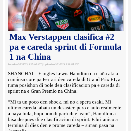
Max Verstappen clasifica #2
pa e careda sprint di Formula
1 na China
Posted on 3/21/2025, 9:37 AM AST
| Updated on 3/21/2025, 9:38 AM AST
SHANGHAI – E ingles Lewis Hamilton cu e aña aki a
cuminsa core pa Ferrari den careda di Grand Prix F1, a
tuma posishon di pole den clasificacion pa e careda di
sprint na e Gran Premio na China.
“Mi ta un poco den shock, mi no a spera esaki. Mi
ultimo careda tabata un desaster, pero e auto realmente
a haya bida, hopi bon di parti di e team”, Hamilton a
bisa despues di e clasificacion di sprint. E britanico a
termina di diez den e prome careda – siman pasa na