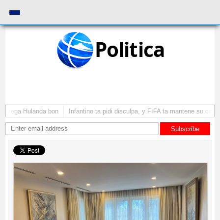
Politica
a yega Hulanda bon
Infantino ta pidi disculpa, y FIFA ta mantene su como 
Subscribe