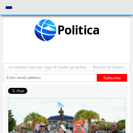
Politica
 Aruba nombra isla mas sigur di Caribe pa bishita
Retraso di Gobierno ta p
Subscribe