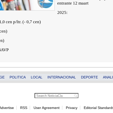
entrante 12 maart
2025:
 cen p/ltr. (- 0,7 cen)
 cen)
en)
/BAVP
GE
POLITICA
LOCAL
INTERNACIONAL
DEPORTE
ANALI
Advertise
RSS
User Agreement
Privacy
Editorial Standard