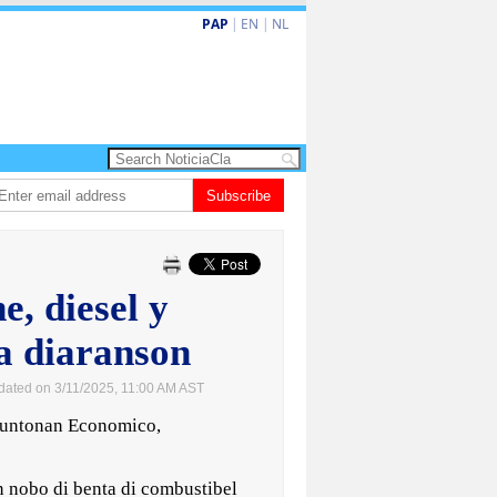
PAP
|
EN
|
NL
lardo de la Espriella a huramenta como presidente di Colombia
Subscribe
Nina den H
ne, diesel y
a diaranson
dated on 3/11/2025, 11:00 AM AST
untonan Economico,
an nobo di benta di combustibel