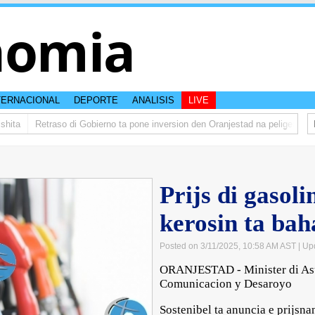
nomia
TERNACIONAL
DEPORTE
ANALISIS
LIVE
ita
Retraso di Gobierno ta pone inversion den Oranjestad na peliger
Abe
Prijs di gasoli
kerosin ta bah
Posted on 3/11/2025, 10:58 AM AST
| Up
ORANJESTAD - Minister di As
Comunicacion y Desaroyo
Sostenibel ta anuncia e prijsn