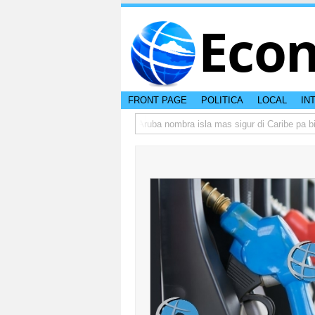
Eco
FRONT PAGE
POLITICA
LOCAL
IN
ba peso di otro hende?
CISI: Aruba nombra isla mas sigur di Caribe pa bish