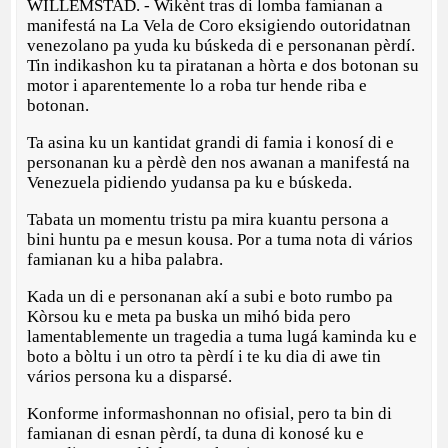
WILLEMSTAD. - Wikènt tras di lomba famianan a
manifestá na La Vela de Coro eksigiendo outoridatnan
venezolano pa yuda ku búskeda di e personanan pèrdí.
Tin indikashon ku ta piratanan a hòrta e dos botonan su
motor i aparentemente lo a roba tur hende riba e
botonan.
Ta asina ku un kantidat grandi di famia i konosí di e
personanan ku a pèrdè den nos awanan a manifestá na
Venezuela pidiendo yudansa pa ku e búskeda.
Tabata un momentu tristu pa mira kuantu persona a
bini huntu pa e mesun kousa. Por a tuma nota di vários
famianan ku a hiba palabra.
Kada un di e personanan akí a subi e boto rumbo pa
Kòrsou ku e meta pa buska un mihó bida pero
lamentablemente un tragedia a tuma lugá kaminda ku e
boto a bòltu i un otro ta pèrdí i te ku dia di awe tin
vários persona ku a disparsé.
Konforme informashonnan no ofisial, pero ta bin di
famianan di esnan pèrdí, ta duna di konosé ku e