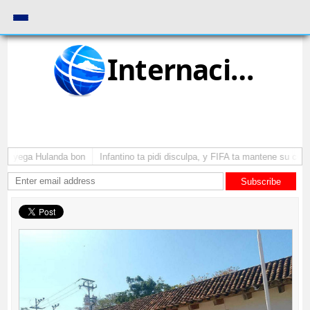
Internacional
 a yega Hulanda bon
Infantino ta pidi disculpa, y FIFA ta mantene su como
Subscribe