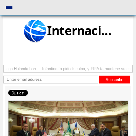
Internacional
 a yega Hulanda bon
Infantino ta pidi disculpa, y FIFA ta mantene su como 
Subscribe