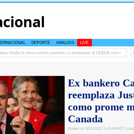
acional
TERNACIONAL
DEPORTE
ANALISIS
LIVE
ace Aruba ta eleva turismo premium cu renobacion di US$106 miyon
Aruba 
Ex bankero Ca
reemplaza Jus
como prome mi
Canada
Posted on 3/10/2025, 5:46 AM AST
| Upd