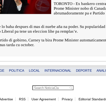
TORONTO - Ex bankero central
Prome Minister nobo di Canada.
abrumadoramente pa e Partido
e lo baha despues di mas di nuebe aña na poder. Su popularidad
 Liberal pa tene un eleccion lihe pa remplas’e.
artido di gobirno, Carney ta bira Prome Minister automaticament
mas tarda cu october.
GE
POLITICA
LOCAL
INTERNACIONAL
DEPORTE
ANALI
Advertise
RSS
User Agreement
Privacy
Editorial Standard