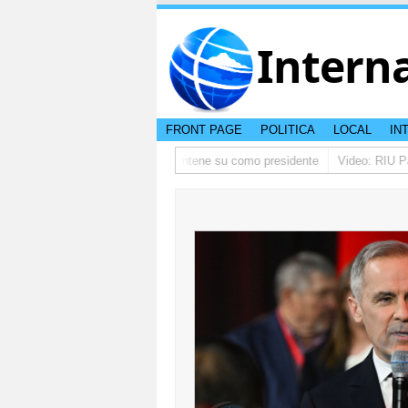
Intern
FRONT PAGE
POLITICA
LOCAL
IN
ino ta pidi disculpa, y FIFA ta mantene su como presidente
Video: RIU Pal