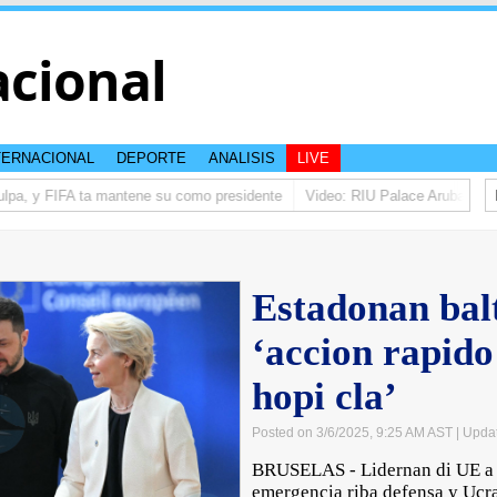
acional
TERNACIONAL
DEPORTE
ANALISIS
LIVE
lpa, y FIFA ta mantene su como presidente
Video: RIU Palace Aruba ta ele
Estadonan balt
‘accion rapido
hopi cla’
Posted on 3/6/2025, 9:25 AM AST
| Upda
BRUSELAS - Lidernan di UE a 
emergencia riba defensa y Ucra