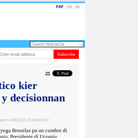
PAP
|
EN
|
NL
va turismo premium cu renobacion di US$106 miyon
Subscribe
Aruba ta perde 5-4 co
ico kier
 y decisionnan
ted on 3/6/2025, 9:26 AM AST
yega Bruselas pa un cumbre di
nia. Presidente di Ucrania