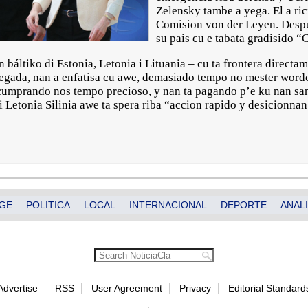
Zelensky tambe a yega. El a rici
Comision von der Leyen. Despu
su pais cu e tabata gradisido “
 báltiko di Estonia, Letonia i Lituania – cu ta frontera directa
egada, nan a enfatisa cu awe, demasiado tempo no mester word
cumprando nos tempo precioso, y nan ta pagando p’e ku nan san
 Letonia Silinia awe ta spera riba “accion rapido y desicionnan
GE
POLITICA
LOCAL
INTERNACIONAL
DEPORTE
ANALI
Advertise
RSS
User Agreement
Privacy
Editorial Standard