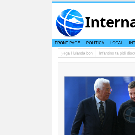
Intern
FRONT PAGE
POLITICA
LOCAL
IN
grupo di studiantenan di Aruba a yega Hulanda bon
Infantino ta pidi discu