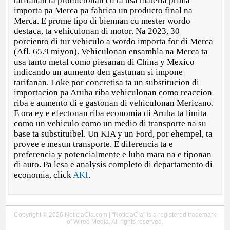
tarifanan ta productonan cu ta usa materia prima
importa pa Merca pa fabrica un producto final na
Merca. E prome tipo di biennan cu mester wordo
destaca, ta vehiculonan di motor. Na 2023, 30
porciento di tur vehiculo a wordo importa for di Merca
(Afl. 65.9 miyon). Vehiculonan ensambla na Merca ta
usa tanto metal como piesanan di China y Mexico
indicando un aumento den gastunan si impone
tarifanan. Loke por concretisa ta un substitucion di
importacion pa Aruba riba vehiculonan como reaccion
riba e aumento di e gastonan di vehiculonan Mericano.
E ora ey e efectonan riba economia di Aruba ta limita
como un vehiculo como un medio di transporte na su
base ta substituibel. Un KIA y un Ford, por ehempel, ta
provee ​​e mesun transporte. E diferencia ta e
preferencia y potencialmente e luho mara na e tiponan
di auto. Pa lesa e analysis completo di departamento di
economia, click
AKI
.
Copyright © 2026 NoticiaCla.com | "NoticiaCla" is a registered trademark
of Wired Media. All rights reserved.