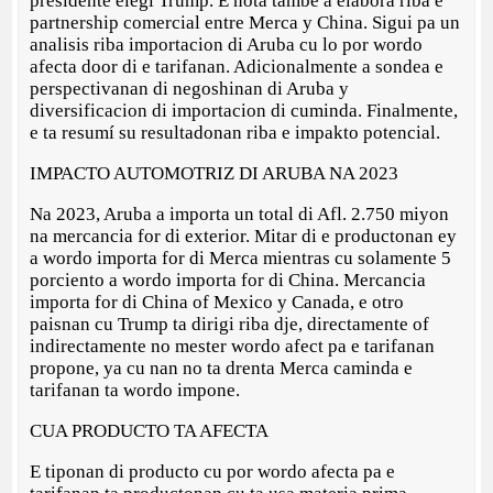
presidente elegi Trump. E nota tambe a elabora riba e
partnership comercial entre Merca y China. Sigui pa un
analisis riba importacion di Aruba cu lo por wordo
afecta door di e tarifanan. Adicionalmente a sondea e
perspectivanan di negoshinan di Aruba y
diversificacion di importacion di cuminda. Finalmente,
e ta resumí su resultadonan riba e impakto potencial.
IMPACTO AUTOMOTRIZ DI ARUBA NA 2023
Na 2023, Aruba a importa un total di Afl. 2.750 miyon
na mercancia for di exterior. Mitar di e productonan ey
a wordo importa for di Merca mientras cu solamente 5
porciento a wordo importa for di China. Mercancia
importa for di China of Mexico y Canada, e otro
paisnan cu Trump ta dirigi riba dje, directamente of
indirectamente no mester wordo afect pa e tarifanan
propone, ya cu nan no ta drenta Merca caminda e
tarifanan ta wordo impone.
CUA PRODUCTO TA AFECTA
E tiponan di producto cu por wordo afecta pa e