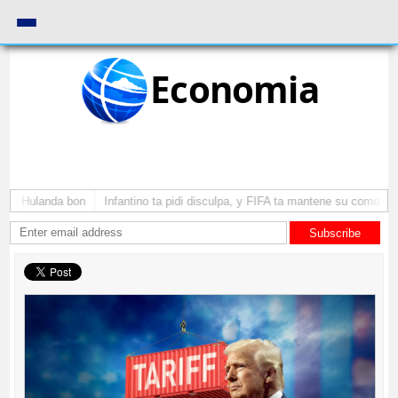
Economia
ga Hulanda bon
Infantino ta pidi disculpa, y FIFA ta mantene su como presi
Subscribe