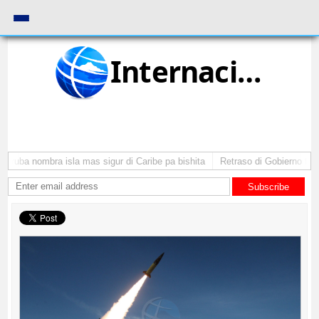
Internacional
Aruba nombra isla mas sigur di Caribe pa bishita
Retraso di Gobierno ta po
Subscribe