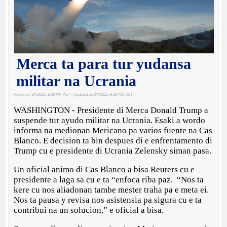
Merca ta para tur yudansa
militar na Ucrania
Posted on 3/4/2025, 9:29 AM AST
| Updated on 3/4/2025, 9:39 AM AST
WASHINGTON - Presidente di Merca Donald Trump a
suspende tur ayudo militar na Ucrania. Esaki a wordo
informa na medionan Mericano pa varios fuente na Cas
Blanco. E decision ta bin despues di e enfrentamento di
Trump cu e presidente di Ucrania Zelensky siman pasa.
Un oficial animo di Cas Blanco a bisa Reuters cu e
presidente a laga sa cu e ta “enfoca riba paz. “Nos ta
kere cu nos aliadonan tambe mester traha pa e meta ei.
Nos ta pausa y revisa nos asistensia pa sigura cu e ta
contribui na un solucion,” e oficial a bisa.