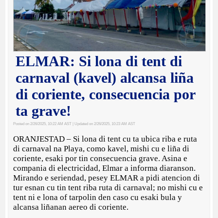
ELMAR: Si lona di tent di
carnaval (kavel) alcansa liña
di coriente, consecuencia por
ta grave!
Posted on 2/26/2025, 10:22 AM AST
| Updated on 2/26/2025, 10:23 AM AST
ORANJESTAD – Si lona di tent cu ta ubica riba e ruta
di carnaval na Playa, como kavel, mishi cu e liña di
coriente, esaki por tin consecuencia grave. Asina e
compania di electricidad, Elmar a informa diaranson.
Mirando e seriendad, pesey ELMAR a pidi atencion di
tur esnan cu tin tent riba ruta di carnaval; no mishi cu e
tent ni e lona of tarpolin den caso cu esaki bula y
alcansa liñanan aereo di coriente.