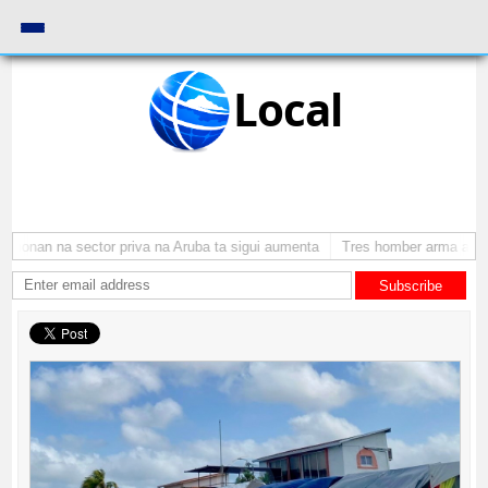
Local
monan na sector priva na Aruba ta sigui aumenta
Tres homber arma a atra
Subscribe