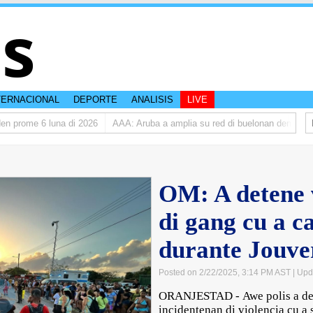
is
TERNACIONAL
DEPORTE
ANALISIS
LIVE
 prome 6 luna di 2026
AAA: Aruba a amplia su red di buelonan den 2025
OM: A detene 
di gang cu a 
durante Jouve
Posted on 2/22/2025, 3:14 PM AST
| Upd
ORANJESTAD - Awe polis a det
incidentenan di violencia cu a 