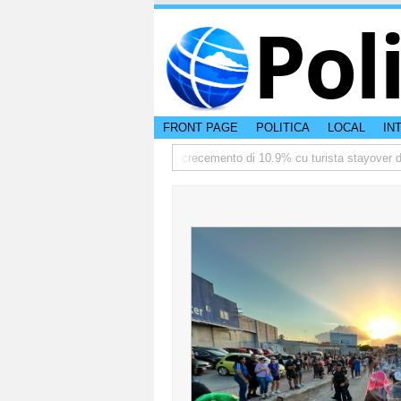
Pol
FRONT PAGE
POLITICA
LOCAL
IN
ediate
TTW:Aruba ta registra crecemento di 10.9% cu turista stayover den