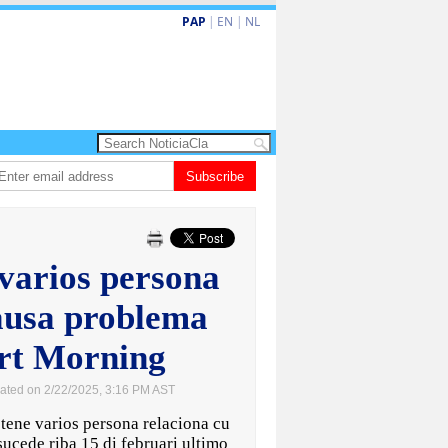
PAP
|
EN
|
NL
Dos siman mas pa decision cay den caso di e-steps
Subscribe
Gobierno ta fortalec
varios persona
causa problema
rt Morning
ated on 2/22/2025, 3:16 PM AST
ene varios persona relaciona cu
sucede riba 15 di februari ultimo