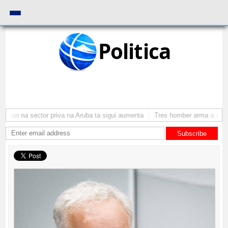
Politica
nan na sector priva na Aruba ta sigui aumenta
Tres homber arma a atraca
Subscribe