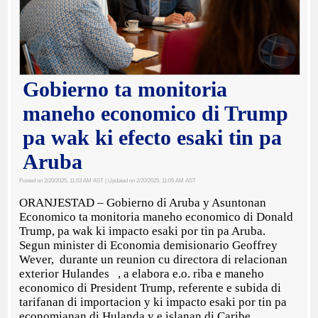
Gobierno ta monitoria
maneho economico di Trump
pa wak ki efecto esaki tin pa
Aruba
Posted on 2/20/2025, 11:03 AM AST
| Updated on 2/20/2025, 11:05 AM AST
ORANJESTAD – Gobierno di Aruba y Asuntonan
Economico ta monitoria maneho economico di Donald
Trump, pa wak ki impacto esaki por tin pa Aruba.
Segun minister di Economia demisionario Geoffrey
Wever, durante un reunion cu directora di relacionan
exterior Hulandes , a elabora e.o. riba e maneho
economico di President Trump, referente e subida di
tarifanan di importacion y ki impacto esaki por tin pa
economianan di Hulanda y e islanan di Caribe