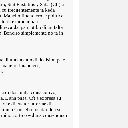
ro, Sint Eustatius y Saba (Cft) a
n cu frecuentemente ta keda
t. Maneho financiero, e politica
nto di e entidadnan
i recaida, pa motibo di un falta
. Boneiro simplemente no ta in
lta di tumamento di decision pa e
di maneho financiero,
l.
a di dos biaha consecutivo,
a. E aña pasa, Cft a expresa su
 di e di cuater informe di
a limita Conseho Insular den su
termino cortico – duna consehonan