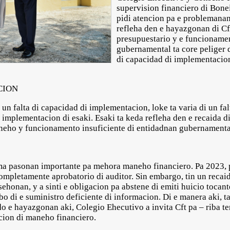
supervision financiero di Bonei
pidi atencion pa e problemana
refleha den e hayazgonan di Cf
presupuestario y e funcioname
gubernamental ta core peliger d
di capacidad di implementacion
CION
a un falta di capacidad di implementacion, loke ta varia di un fa
i implementacion di esaki. Esaki ta keda refleha den e recaida 
neho y funcionamento insuficiente di entidadnan gubernamenta
ma pasonan importante pa mehora maneho financiero. Pa 2023, p
ompletamente aprobatorio di auditor. Sin embargo, tin un recaid
ehonan, y a sinti e obligacion pa abstene di emiti huicio tocante
o di e suministro deficiente di informacion. Di e manera aki, t
do e hayazgonan aki, Colegio Ehecutivo a invita Cft pa – riba 
acion di maneho financiero.