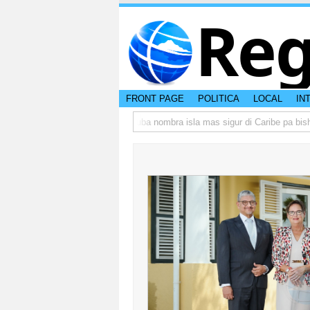
Reg
FRONT PAGE
POLITICA
LOCAL
IN
eso di otro hende?
CISI: Aruba nombra isla mas sigur di Caribe pa bishita