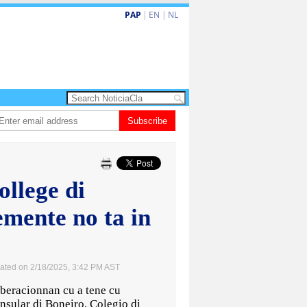
PAP
|
EN
|
NL
o de la Espriella a huramenta como presidente di Colombia
Subscribe
Nina den Heyer
ollege di
mente no ta in
ated on 2/18/2025, 3:42 PM AST
eracionnan cu a tene cu
sular di Boneiro, Colegio di