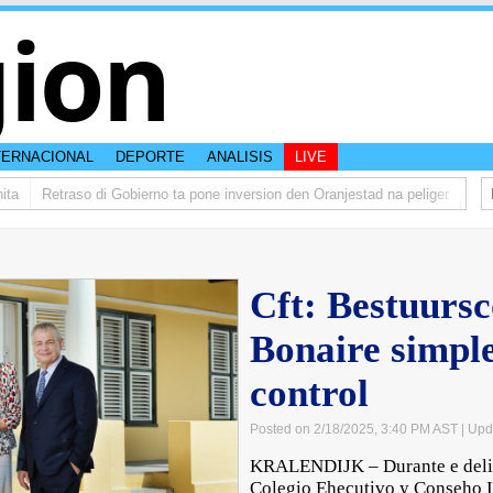
ion
TERNACIONAL
DEPORTE
ANALISIS
LIVE
Retraso di Gobierno ta pone inversion den Oranjestad na peliger
Abelard
Cft: Bestuursc
Bonaire simple
control
Posted on 2/18/2025, 3:40 PM AST
| Upd
KRALENDIJK – Durante e delib
Colegio Ehecutivo y Conseho In