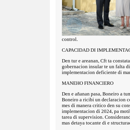
control.
CAPACIDAD DI IMPLEMENTA
Den tur e areanan, Cft ta constat
gobernacion insular te un falta d
implementacion deficiente di ma
MANEHO FINANCIERO
Den e añanan pasa, Boneiro a tu
Boneiro a ricibi un declaracion c
mes di manera critico den su cons
implementacion di 2024, pa motib
tarea di supervision. Consideran
mas detaya tocante di e structur