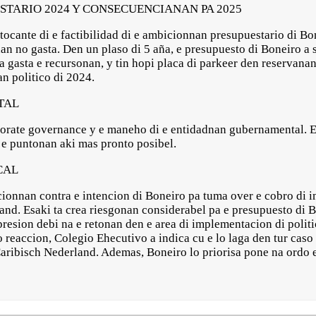
TARIO 2024 Y CONSECUENCIANAN PA 2025
tocante di e factibilidad di e ambicionnan presupuestario di Bo
an no gasta. Den un plaso di 5 aña, e presupuesto di Boneiro a 
pa gasta e recursonan, y tin hopi placa di parkeer den reservanan
n politico di 2024.
TAL
porate governance y e maneho di e entidadnan gubernamental. E
 e puntonan aki mas pronto posibel.
CAL
ecionnan contra e intencion di Boneiro pa tuma over e cobro di 
and. Esaki ta crea riesgonan considerabel pa e presupuesto di 
presion debi na e retonan den e area di implementacion di polit
accion, Colegio Ehecutivo a indica cu e lo laga den tur caso e 
aribisch Nederland. Ademas, Boneiro lo priorisa pone na ordo e