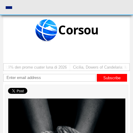
Corsou
e 8,9% den prome cuater luna di 2026
Cicilia, Dowers of Candelaria: lucha 
Subscribe