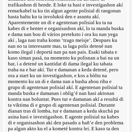
trafikashon di hende. E loke ta hasi e investigashon akí
remarkabel ta ku tin algun agente polisial di rangonan
basta haltu ku ta involukrá den e asuntu akí.
Aparentemente un di e agentenan polisial ku ta na
kabes di e henter e organisashon akí, lo ta manda buska
e dama nan bou di vários preteksto i ora ku nan yega
aki , laga nan traha komo ‘trago meisje’. Despues ku
nan no ta interesante mas, ta laga polis detené nan
komo ilegal i deportá nan pa nan pais. Esaki tabata e
kaso siman pasá, na momento ku polisnan a bai na un
bar, i a detené un kantidat di dama ilegal ku tabata
traha na e bar akí. Tur e damanan a keda detené, pero
ora a start ku un investigashon, e kos a bòltu na
momento ku un di e dama nan a basha abou riba e
grupo di agentenan polisial akí. E agentenan polisial ta
manda buska e damanan i oblig’é nan hasi aktonan
kontra nan boluntat. Pues tur e damanan akí a resultá di
ta viktima di e grupo di agentenan polisial. Durante
dianan tras di lomba, tur e damanan a keda skuchá pa
asina hasi e investigashon. E agente polisial na kabes
di e organisashon aki den pasado a hañ’e den problema
pa algun akto ku el a kometé kontra lei. E kaso ta den