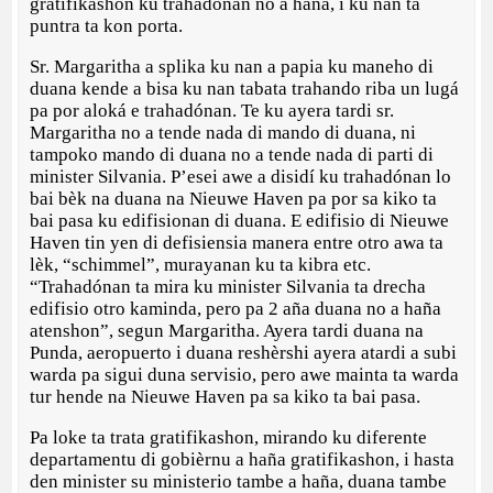
gratifikashon ku trahadónan no a haña, i ku nan ta
puntra ta kon porta.
Sr. Margaritha a splika ku nan a papia ku maneho di
duana kende a bisa ku nan tabata trahando riba un lugá
pa por aloká e trahadónan. Te ku ayera tardi sr.
Margaritha no a tende nada di mando di duana, ni
tampoko mando di duana no a tende nada di parti di
minister Silvania. P’esei awe a disidí ku trahadónan lo
bai bèk na duana na Nieuwe Haven pa por sa kiko ta
bai pasa ku edifisionan di duana. E edifisio di Nieuwe
Haven tin yen di defisiensia manera entre otro awa ta
lèk, “schimmel”, murayanan ku ta kibra etc.
“Trahadónan ta mira ku minister Silvania ta drecha
edifisio otro kaminda, pero pa 2 aña duana no a haña
atenshon”, segun Margaritha. Ayera tardi duana na
Punda, aeropuerto i duana reshèrshi ayera atardi a subi
warda pa sigui duna servisio, pero awe mainta ta warda
tur hende na Nieuwe Haven pa sa kiko ta bai pasa.
Pa loke ta trata gratifikashon, mirando ku diferente
departamentu di gobièrnu a haña gratifikashon, i hasta
den minister su ministerio tambe a haña, duana tambe