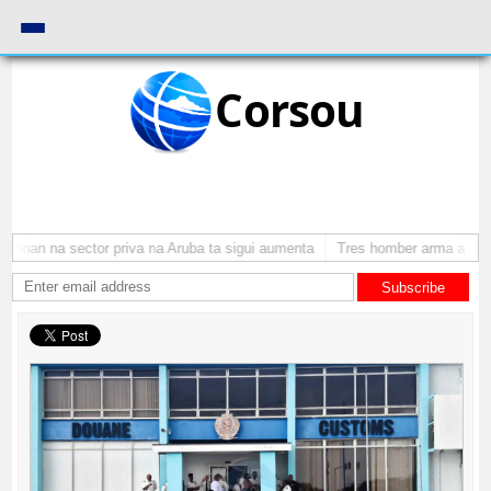
Corsou
onan na sector priva na Aruba ta sigui aumenta
Tres homber arma a atrac
Subscribe