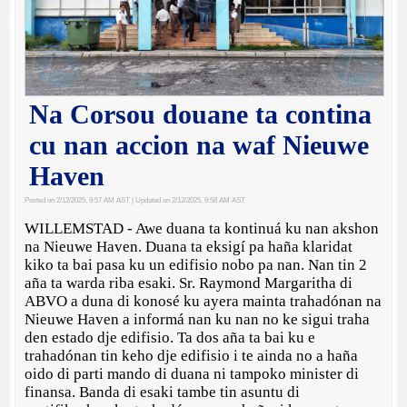
Na Corsou douane ta contina
cu nan accion na waf Nieuwe
Haven
Posted on 2/12/2025, 9:57 AM AST
| Updated on 2/12/2025, 9:58 AM AST
WILLEMSTAD - Awe duana ta kontinuá ku nan akshon
na Nieuwe Haven. Duana ta eksigí pa haña klaridat
kiko ta bai pasa ku un edifisio nobo pa nan. Nan tin 2
aña ta warda riba esaki. Sr. Raymond Margaritha di
ABVO a duna di konosé ku ayera mainta trahadónan na
Nieuwe Haven a informá nan ku nan no ke sigui traha
den estado dje edifisio. Ta dos aña ta bai ku e
trahadónan tin keho dje edifisio i te ainda no a haña
oido di parti mando di duana ni tampoko minister di
finansa. Banda di esaki tambe tin asuntu di