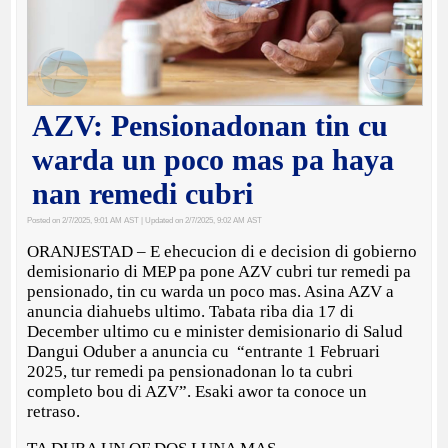
AZV: Pensionadonan tin cu
warda un poco mas pa haya
nan remedi cubri
Posted on 2/7/2025, 9:01 AM AST
| Updated on 2/7/2025, 9:02 AM AST
ORANJESTAD – E ehecucion di e decision di gobierno
demisionario di MEP pa pone AZV cubri tur remedi pa
pensionado, tin cu warda un poco mas. Asina AZV a
anuncia diahuebs ultimo. Tabata riba dia 17 di
December ultimo cu e minister demisionario di Salud
Dangui Oduber a anuncia cu “entrante 1 Februari
2025, tur remedi pa pensionadonan lo ta cubri
completo bou di AZV”. Esaki awor ta conoce un
retraso.