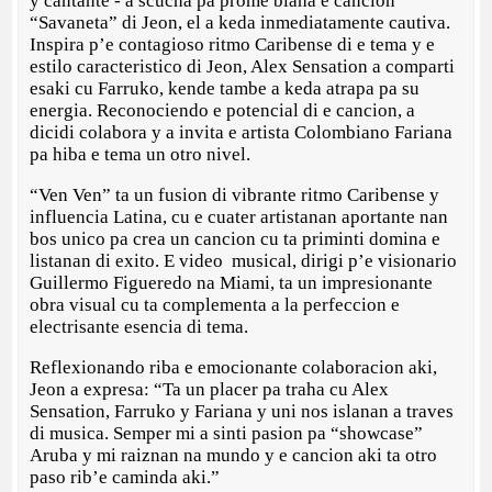
y cantante - a scucha pa prome biaha e cancion
“Savaneta” di Jeon, el a keda inmediatamente cautiva.
Inspira p’e contagioso ritmo Caribense di e tema y e
estilo caracteristico di Jeon, Alex Sensation a comparti
esaki cu Farruko, kende tambe a keda atrapa pa su
energia. Reconociendo e potencial di e cancion, a
dicidi colabora y a invita e artista Colombiano Fariana
pa hiba e tema un otro nivel.
“Ven Ven” ta un fusion di vibrante ritmo Caribense y
influencia Latina, cu e cuater artistanan aportante nan
bos unico pa crea un cancion cu ta priminti domina e
listanan di exito. E video musical, dirigi p’e visionario
Guillermo Figueredo na Miami, ta un impresionante
obra visual cu ta complementa a la perfeccion e
electrisante esencia di tema.
Reflexionando riba e emocionante colaboracion aki,
Jeon a expresa: “Ta un placer pa traha cu Alex
Sensation, Farruko y Fariana y uni nos islanan a traves
di musica. Semper mi a sinti pasion pa “showcase”
Aruba y mi raiznan na mundo y e cancion aki ta otro
paso rib’e caminda aki.”