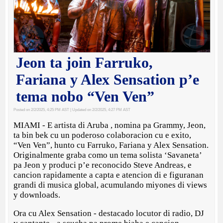
Jeon ta join Farruko,
Fariana y Alex Sensation p’e
tema nobo “Ven Ven”
Posted on 2/2/2025, 4:25 PM AST
| Updated on 2/2/2025, 4:27 PM AST
MIAMI - E artista di Aruba , nomina pa Grammy, Jeon,
ta bin bek cu un poderoso colaboracion cu e exito,
“Ven Ven”, hunto cu Farruko, Fariana y Alex Sensation.
Originalmente graba como un tema solista ‘Savaneta’
pa Jeon y produci p’e reconocido Steve Andreas, e
cancion rapidamente a capta e atencion di e figuranan
grandi di musica global, acumulando miyones di views
y downloads.
Ora cu Alex Sensation - destacado locutor di radio, DJ