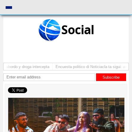
Social
a abordo y droga intercepta
Encuesta politico di Noticiacla ta sigui: ainda
Subscribe