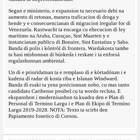
Segun e ministerio, e expansion ta necesario debi na
aumento di retonan, manera traficacion di droga y
hende y e consecuencianan di migracion iregular for di
Venezuela. Kustwacht ta encarga cu ehecucion di ley
maritimo na Aruba, Curaçao, Sint Maarten y e
instancianan publico di Bonaire, Sint Eustatius y Saba.
Banda di polis i kòntròl di frontera, Wardakosta tambe
ta hasi mishonnan di búskeda i reskate i ta enforsá
regulashonnan ambiental.
Un di e prioridatnan ta e remplaso di e kòrtadónan i e
kadena di radar di kosta riba e Islanan Windward.
Banda di esaki ta yena posicionnan nobo, cu mas tanto
candidato Caribense posibel cu ta wordo recluta. E
ekspanshon i modernisashon ta kuadra den e Plan di
Personal di Termino Largu i e Plan di Ekipo di Termino
Largu 2019-2028. NOTA: Texto ta scirbi den
Papiamento fonetico di Corsou.