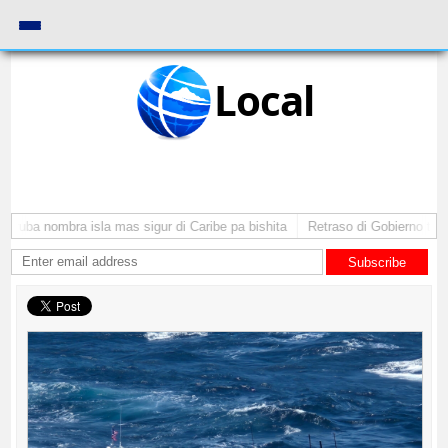
Local
Aruba nombra isla mas sigur di Caribe pa bishita
Retraso di Gobierno ta po
Subscribe