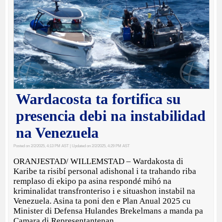
Wardacosta ta fortifica su
presencia debi na instabilidad
na Venezuela
Posted on 2/2/2025, 4:13 PM AST
| Updated on 2/2/2025, 4:29 PM AST
ORANJESTAD/ WILLEMSTAD – Wardakosta di
Karibe ta risibí personal adishonal i ta trahando riba
remplaso di ekipo pa asina respondé mihó na
kriminalidat transfronteriso i e situashon instabil na
Venezuela. Asina ta poni den e Plan Anual 2025 cu
Minister di Defensa Hulandes Brekelmans a manda pa
Camara di Representantenan.