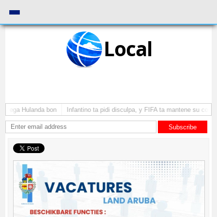
Local
a yega Hulanda bon
Infantino ta pidi disculpa, y FIFA ta mantene su como 
Subscribe