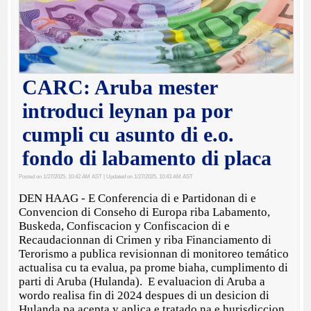
CARC: Aruba mester
introduci leynan pa por
cumpli cu asunto di e.o.
fondo di labamento di placa
Posted on 1/27/2025, 10:42 AM AST
| Updated on 1/27/2025, 10:43 AM AST
DEN HAAG - E Conferencia di e Partidonan di e
Convencion di Conseho di Europa riba Labamento,
Buskeda, Confiscacion y Confiscacion di e
Recaudacionnan di Crimen y riba Financiamento di
Terorismo a publica revisionnan di monitoreo temático
actualisa cu ta evalua, pa prome biaha, cumplimento di
parti di Aruba (Hulanda). E evaluacion di Aruba a
wordo realisa fin di 2024 despues di un desicion di
Hulanda pa acepta y aplica e tratado na e hurisdiccion