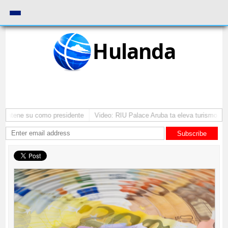
Hulanda
 mantene su como presidente
Video: RIU Palace Aruba ta eleva turismo pr
Subscribe