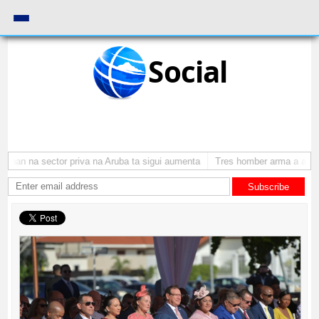
Social
nan na sector priva na Aruba ta sigui aumenta
Tres homber arma a atraca
Subscribe