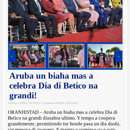
‹
›
Aruba un biaha mas a
celebra Dia di Betico na
grandi!
Posted on 1/26/2025, 4:02 PM AST
| Updated on 1/26/2025, 4:02 PM AST
ORANJESTAD – Aruba un biaha mas a celebra Dia di
Betico na grandi diasabra ultimo. Y tempo a coopera
grandemente, permitiendo tur hende pasa un dia dushi,
sin menasa di awacero. E mainta a cuminsa cu e acto