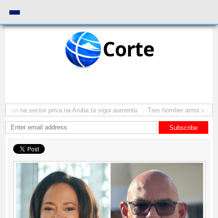
Corte
nan na sector priva na Aruba ta sigui aumenta
Tres homber arma a atraca
Subscribe