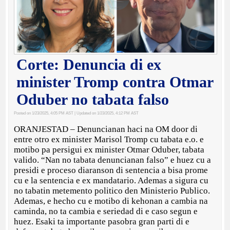
Corte: Denuncia di ex
minister Tromp contra Otmar
Oduber no tabata falso
Posted on 1/23/2025, 4:05 PM AST
| Updated on 1/23/2025, 4:12 PM AST
ORANJESTAD – Denuncianan haci na OM door di
entre otro ex minister Marisol Tromp cu tabata e.o. e
motibo pa persigui ex minister Otmar Oduber, tabata
valido. “Nan no tabata denuncianan falso” e huez cu a
presidi e proceso diaranson di sentencia a bisa prome
cu e la sentencia e ex mandatario. Ademas a sigura cu
no tabatin metemento politico den Ministerio Publico.
Ademas, e hecho cu e motibo di kehonan a cambia na
caminda, no ta cambia e seriedad di e caso segun e
huez. Esaki ta importante pasobra gran parti di e