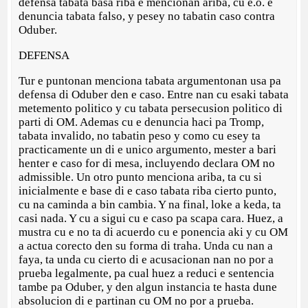
defensa tabata basa riba e mencionan ariba, cu e.o. e
denuncia tabata falso, y pesey no tabatin caso contra
Oduber.
DEFENSA
Tur e puntonan menciona tabata argumentonan usa pa
defensa di Oduber den e caso. Entre nan cu esaki tabata
metemento politico y cu tabata persecusion politico di
parti di OM. Ademas cu e denuncia haci pa Tromp,
tabata invalido, no tabatin peso y como cu esey ta
practicamente un di e unico argumento, mester a bari
henter e caso for di mesa, incluyendo declara OM no
admissible. Un otro punto menciona ariba, ta cu si
inicialmente e base di e caso tabata riba cierto punto,
cu na caminda a bin cambia. Y na final, loke a keda, ta
casi nada. Y cu a sigui cu e caso pa scapa cara. Huez, a
mustra cu e no ta di acuerdo cu e ponencia aki y cu OM
a actua corecto den su forma di traha. Unda cu nan a
faya, ta unda cu cierto di e acusacionan nan no por a
prueba legalmente, pa cual huez a reduci e sentencia
tambe pa Oduber, y den algun instancia te hasta dune
absolucion di e partinan cu OM no por a prueba.