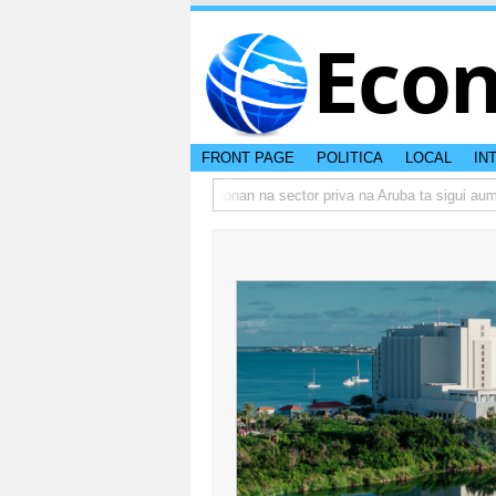
Eco
FRONT PAGE
POLITICA
LOCAL
IN
mbo actual di Aruba?
Prestamonan na sector priva na Aruba ta sigui aumen