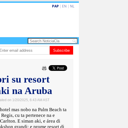
PAP
|
EN
|
NL
shita barionan pa atende kehonan di ciudadano
Subscribe
Gobierno ta amplia ayudo
ri su resort
aki na Aruba
ated on 1/20/2025, 6:43 AM AST
otel mas nobo na Palm Beach ta
t Regis, cu ta pertenece na e
Carlton. E siman aki, e área di
akshon grandi: e prome resort di