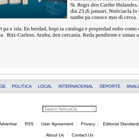
St. Regis den Caribe Hulandes,
dia 23 di januari. Noticiacla lo
tambe pa conoce mas di cerca.
t pa e isla. En berdad, hopi ta cataloga e propiedad nobo como e
pa Ritz-Carlton, Aruba, den cercania. Keda pendiente e siman a
GE
POLITICA
LOCAL
INTERNACIONAL
DEPORTE
ANALI
Advertise
RSS
User Agreement
Privacy
Editorial Standard
About Us
Contact Us