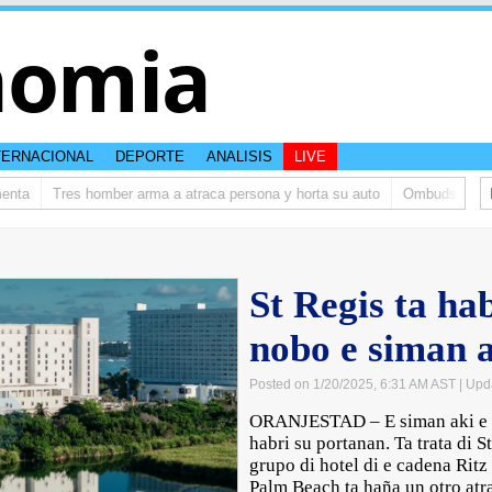
nomia
TERNACIONAL
DEPORTE
ANALISIS
LIVE
ta
Tres homber arma a atraca persona y horta su auto
Ombudsman ta bi
St Regis ta hab
nobo e siman 
Posted on 1/20/2025, 6:31 AM AST
| Upd
ORANJESTAD – E siman aki e h
habri su portanan. Ta trata di S
grupo di hotel di e cadena Ritz 
Palm Beach ta haña un otro atr