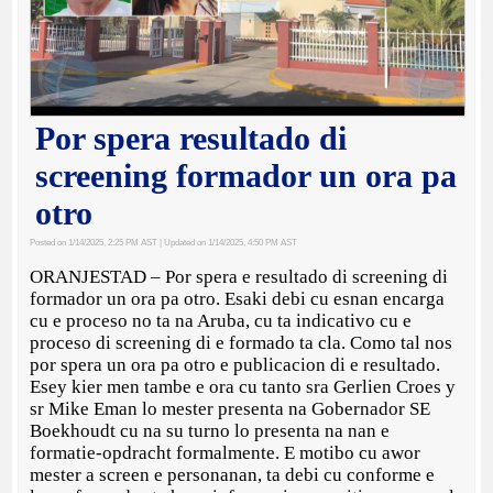
Por spera resultado di
screening formador un ora pa
otro
Posted on 1/14/2025, 2:25 PM AST
| Updated on 1/14/2025, 4:50 PM AST
ORANJESTAD – Por spera e resultado di screening di
formador un ora pa otro. Esaki debi cu esnan encarga
cu e proceso no ta na Aruba, cu ta indicativo cu e
proceso di screening di e formado ta cla. Como tal nos
por spera un ora pa otro e publicacion di e resultado.
Esey kier men tambe e ora cu tanto sra Gerlien Croes y
sr Mike Eman lo mester presenta na Gobernador SE
Boekhoudt cu na su turno lo presenta na nan e
formatie-opdracht formalmente. E motibo cu awor
mester a screen e personanan, ta debi cu conforme e