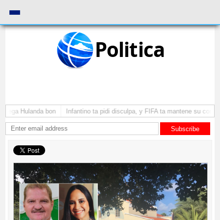
Politica
a yega Hulanda bon
Infantino ta pidi disculpa, y FIFA ta mantene su como 
Subscribe